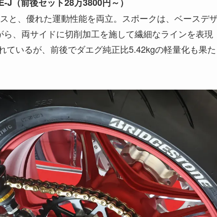
-J（前後セット28万3800円～）
スと、優れた運動性能を両立。スポークは、ベースデ
れながら、両サイドに切削加工を施して繊細なラインを表現
されているが、前後でダエグ純正比5.42kgの軽量化も果た