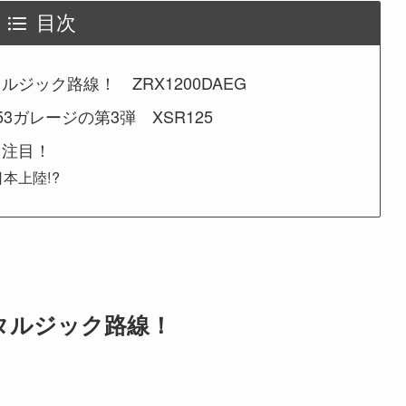
目次
ジック路線！ ZRX1200DAEG
ガレージの第3弾 XSR125
も注目！
本上陸!?
スタルジック路線！