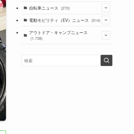
(1)
(256)
自転車ニュース
(270)
(639)
(306)
(604)
(186)
(54)
電動モビリティ（EV）ニュース
(514)
(118)
(6,957)
(252)
(188)
(211)
(132)
アウトドア・キャンプニュース
(38)
(1,226)
(60)
(249)
(2,473)
(1,738)
(250)
(25)
(92)
(28)
(39)
(148)
(302)
(821)
(1)
(3)
(137)
(2,744)
(171)
(24)
(64)
(31)
(1,142)
(12)
(66)
(249)
(8)
(74)
(126)
(118)
(300)
(16)
(16)
(51)
(23)
(166)
(16)
(1,605)
(170)
(27)
(62)
(167)
(25)
(131)
(415)
(34)
(141)
(23)
(147)
(24)
(4)
(171)
(38)
(85)
(5)
(16)
(255)
(33)
(13)
(47)
(274)
(131)
(21)
(98)
(12)
(6)
(34)
(204)
(19)
(15)
(61)
(13)
(171)
(17)
(64)
(47)
(35)
(12)
(59)
(109)
(5)
(60)
(38)
(5)
(41)
(16)