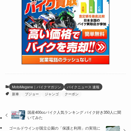
(170)
(27)
(62)
(167)
(25)
(131)
(415)
(34)
(141)
(23)
(147)
(24)
(4)
(171)
(38)
(85)
(5)
(16)
(255)
(33)
(13)
(47)
(274)
(131)
(21)
(98)
(12)
(6)
(34)
(204)
(19)
(15)
(61)
(13)
(171)
(17)
(64)
(47)
(35)
(12)
(59)
(109)
(5)
(60)
(38)
(5)
(41)
(16)
(6)
(22)
(65)
(18)
(30)
(3)
(12)
(21)
(61)
(6)
(20)
MotoMegane｜バイクマガジン
バイクニュース 速報
新車
プジョー
ジャンゴ
クーポン
(27)
(41)
(4)
(32)
(36)
(8)
国産400ccバイク人気ランキング バイク好き350人に聞
いてみた
(47)
(16)
ゴールドウインが国立公園の「保護と利用」の実現に