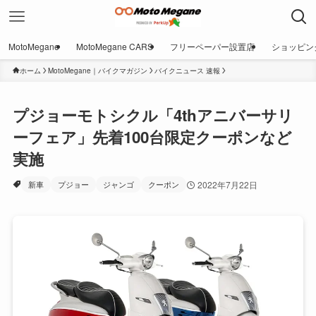
MotoMegane
MotoMegane CARS
フリーペーパー設置店
ショッピン
ホーム
MotoMegane｜バイクマガジン
バイクニュース 速報
プジョーモトシクル「4thアニバーサリ
ーフェア」先着100台限定クーポンなど
実施
新車
プジョー
ジャンゴ
クーポン
2022年7月22日