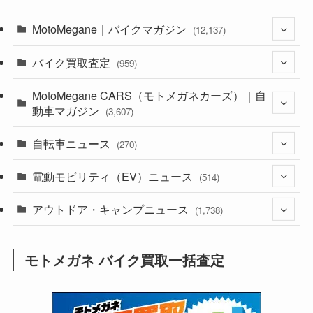
MotoMegane｜バイクマガジン
(12,137)
バイク買取査定
(1,385)
(959)
(44)
MotoMegane CARS（モトメガネカーズ）｜自
(352)
動車マガジン
(3,607)
(1,243)
(1)
自転車ニュース
(256)
(270)
(639)
(306)
(604)
(186)
電動モビリティ（EV）ニュース
(54)
(514)
(118)
(6,957)
(252)
(188)
(211)
アウトドア・キャンプニュース
(132)
(38)
(1,226)
(60)
(249)
(2,473)
(1,738)
(250)
(25)
(92)
(28)
(39)
(148)
(302)
(821)
(1)
(3)
モトメガネ バイク買取一括査定
(137)
(2,744)
(171)
(24)
(64)
(31)
(1,142)
(12)
(66)
(249)
(8)
(74)
(126)
(118)
(300)
(16)
(16)
(51)
(23)
(166)
(16)
(1,605)