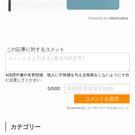
Powered by 
GliaStudios
M
u
t
e
カテゴリー