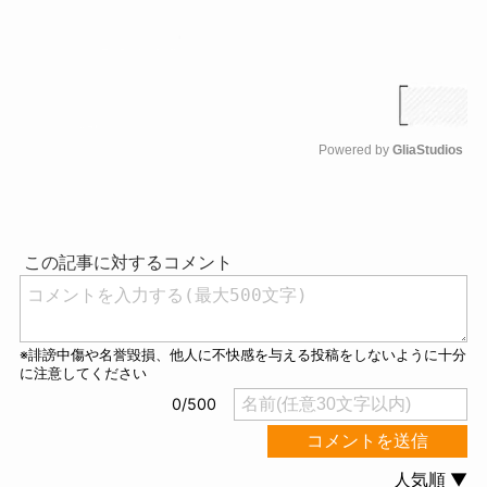
Powered by 
GliaStudios
M
u
t
e