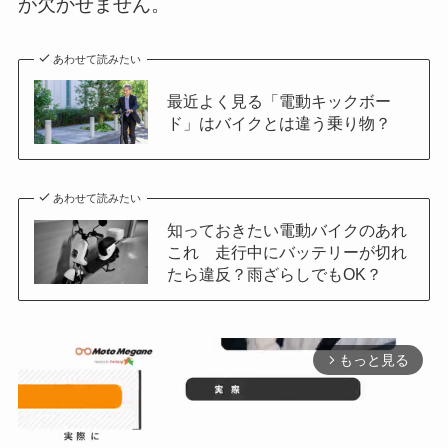
が欠かせません。
あわせて読みたい
最近よく見る「電動キックボー
ド」はバイクとは違う乗り物？
あわせて読みたい
知っておきたい電動バイクのあれ
これ 走行中にバッテリーが切れ
たら違反？雨ざらしでもOK？
もっと見る
arrow_forward_ios