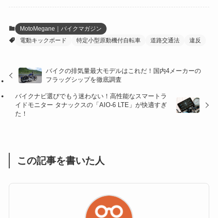
(3)
(12)
(21)
(61)
(6)
(20)
MotoMegane｜バイクマガジン
電動キックボード
特定小型原動機付自転車
道路交通法
違反
(27)
(41)
(4)
(32)
(36)
(8)
バイクの排気量最大モデルはこれだ！国内4メーカーの
フラッグシップを徹底調査
(47)
(16)
バイクナビ選びでもう迷わない！高性能なスマートラ
(1)
(1)
イドモニター タナックスの「AIO-6 LTE」が快適すぎ
た！
(1)
(55)
この記事を書いた人