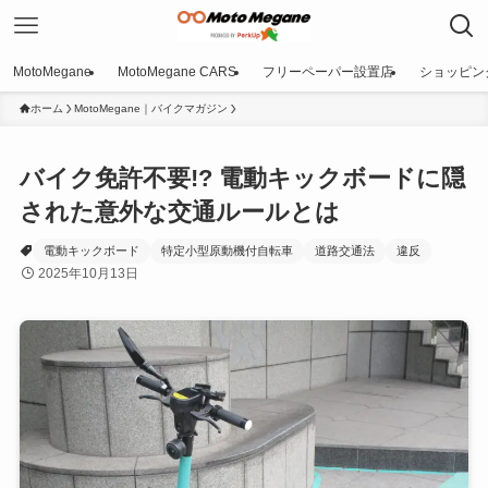
MotoMegane
MotoMegane CARS
フリーペーパー設置店
ショッピン
ホーム
MotoMegane｜バイクマガジン
バイク免許不要!? 電動キックボードに隠
された意外な交通ルールとは
電動キックボード
特定小型原動機付自転車
道路交通法
違反
2025年10月13日