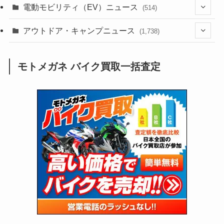
(185)
(54)
電動モビリティ（EV）ニュース
(514)
(118)
(6,957)
(252)
(188)
(211)
(132)
アウトドア・キャンプニュース
(38)
(1,226)
(60)
(249)
(2,473)
(1,738)
(249)
(25)
(92)
(28)
(39)
(148)
(302)
(821)
(1)
(3)
モトメガネ バイク買取一括査定
(137)
(2,744)
(171)
(24)
(64)
(31)
(1,141)
(12)
(66)
(249)
(8)
(73)
(126)
(118)
(300)
(16)
(16)
(51)
(23)
(166)
(16)
(1,605)
(170)
(27)
(62)
(167)
(25)
(131)
(415)
(34)
(141)
(23)
(147)
(24)
(4)
(171)
(38)
(85)
(5)
(16)
(255)
(33)
(13)
(47)
(274)
(131)
(21)
(98)
(12)
(6)
(34)
(204)
(19)
(15)
(61)
(13)
(171)
(17)
(63)
(47)
(35)
(12)
(59)
(109)
(5)
(60)
(38)
(5)
(41)
(16)
(6)
(22)
(65)
(18)
(30)