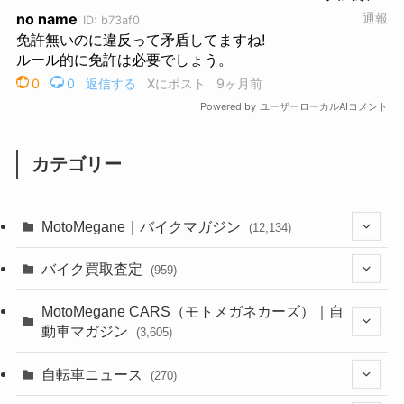
カテゴリー
MotoMegane｜バイクマガジン
(12,134)
(1,384)
バイク買取査定
(959)
(44)
(352)
MotoMegane CARS（モトメガネカーズ）｜自
動車マガジン
(3,605)
(1,242)
(1)
(256)
自転車ニュース
(270)
(638)
(306)
(604)