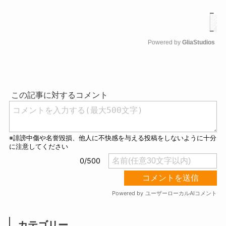
Powered by 
GliaStudios
M
u
t
e
カテゴリー