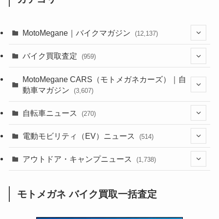
MotoMegane｜バイクマガジン
(12,137)
(1,385)
バイク買取査定
(959)
(44)
(352)
MotoMegane CARS（モトメガネカーズ）｜自
動車マガジン
(3,607)
(1,243)
(1)
(256)
自転車ニュース
(270)
(639)
(306)
(604)
(186)
(54)
電動モビリティ（EV）ニュース
(514)
(118)
(6,957)
(252)
(188)
(211)
(132)
アウトドア・キャンプニュース
(38)
(1,226)
(60)
(249)
(2,473)
(1,738)
(250)
(25)
(92)
(28)
(39)
(148)
(302)
(821)
(1)
(3)
モトメガネ バイク買取一括査定
(137)
(2,744)
(171)
(24)
(64)
(31)
(1,142)
(12)
(66)
(249)
(8)
(74)
(126)