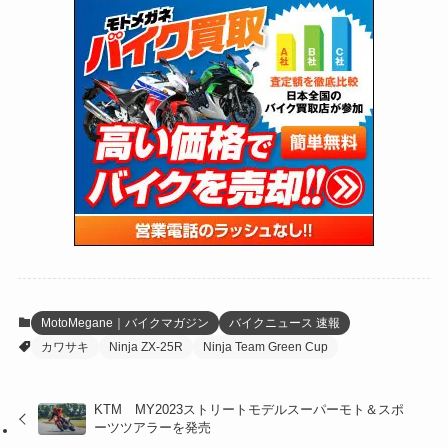
(118)
(300)
(16)
(16)
(51)
(23)
(166)
(16)
(1,605)
(170)
(27)
(62)
(167)
(25)
(131)
(415)
(34)
(141)
(23)
(147)
(24)
(4)
(171)
(38)
(85)
(5)
(16)
(255)
(33)
(13)
(47)
(274)
(131)
(21)
(98)
(12)
(6)
(34)
(204)
(19)
(15)
(61)
(13)
(171)
(17)
(64)
(47)
(35)
(12)
(59)
(109)
(5)
(60)
(38)
(5)
(41)
(16)
(6)
(22)
(65)
(18)
(30)
(3)
(12)
(21)
(61)
(6)
(20)
MotoMegane｜バイクマガジン
バイクニュース 速報
カワサキ
Ninja ZX-25R
Ninja Team Green Cup
(27)
(41)
(4)
(32)
(36)
(8)
KTM MY2023ストリートモデルスーパーモト＆スポ
ーツツアラーを発売
(47)
(16)