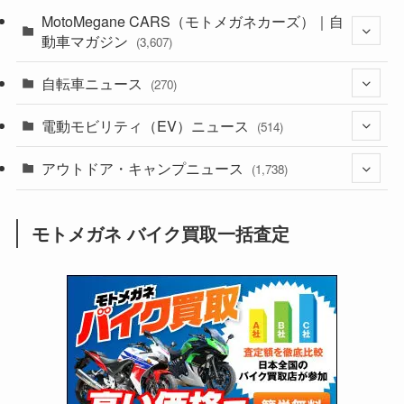
(44)
MotoMegane CARS（モトメガネカーズ）｜自
(352)
動車マガジン
(3,607)
(1,243)
(1)
自転車ニュース
(256)
(270)
(639)
(306)
(604)
(186)
電動モビリティ（EV）ニュース
(54)
(514)
(118)
(6,957)
(252)
(188)
(211)
アウトドア・キャンプニュース
(132)
(38)
(1,226)
(60)
(249)
(2,473)
(1,738)
(250)
(25)
(92)
(28)
(39)
(148)
(302)
(821)
(1)
(3)
モトメガネ バイク買取一括査定
(137)
(2,744)
(171)
(24)
(64)
(31)
(1,142)
(12)
(66)
(249)
(8)
(74)
(126)
(118)
(300)
(16)
(16)
(51)
(23)
(166)
(16)
(1,605)
(170)
(27)
(62)
(167)
(25)
(131)
(415)
(34)
(141)
(23)
(147)
(24)
(4)
(171)
(38)
(85)
(5)
(16)
(255)
(33)
(13)
(47)
(274)
(131)
(21)
(98)
(12)
(6)
(34)
(204)
(19)