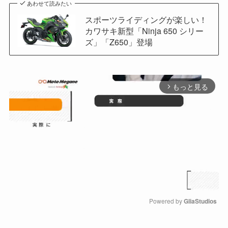
あわせて読みたい
スポーツライディングが楽しい！
カワサキ新型「Ninja 650 シリー
ズ」「Z650」登場
もっと見る
arrow_forward_ios
Powered by 
GliaStudios
M