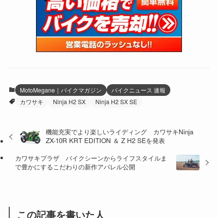
(15)
(61)
(13)
(171)
(17)
(64)
(47)
(35)
(12)
(59)
(109)
(5)
(60)
(38)
(5)
(41)
(16)
(6)
(22)
(65)
(18)
(30)
(3)
(12)
(21)
(61)
(6)
(20)
MotoMegane｜バイクマガジン
バイクニュース 速報
カワサキ
Ninja H2 SX
Ninja H2 SX SE
(27)
(41)
(4)
(32)
(36)
(8)
機能充実でより楽しいライディング カワサキNinja
ZX-10R KRT EDITION ＆ Z H2 SEを発表
(47)
(16)
カワサキプラザ バイクシーンからライフスタイルま
(1)
(1)
で豊かにするこだわりの新作アパレル公開
(1)
(55)
この記事を書いた人