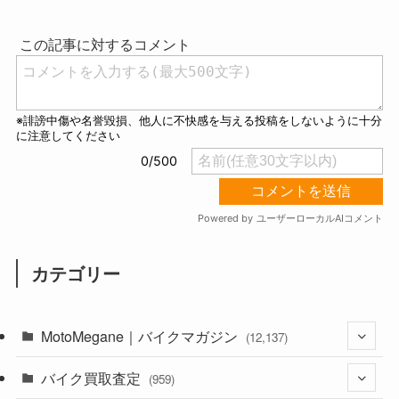
u
t
e
カテゴリー
MotoMegane｜バイクマガジン
(12,137)
バイク買取査定
(1,385)
(959)