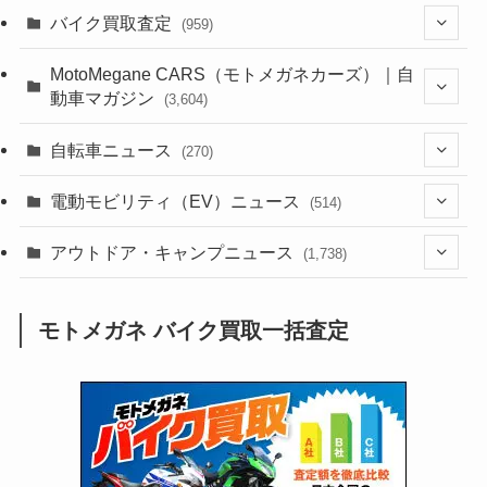
(1,383)
バイク買取査定
(959)
(44)
(352)
MotoMegane CARS（モトメガネカーズ）｜自
動車マガジン
(3,604)
(1,242)
(1)
(256)
自転車ニュース
(270)
(638)
(306)
(604)
(185)
(54)
電動モビリティ（EV）ニュース
(514)
(118)
(6,955)
(252)
(188)
(211)
(132)
アウトドア・キャンプニュース
(38)
(1,226)
(60)
(249)
(2,473)
(1,738)
(249)
(25)
(92)
(28)
(39)
(148)
(302)
(820)
(1)
(3)
モトメガネ バイク買取一括査定
(137)
(2,743)
(171)
(24)
(64)
(31)
(1,141)
(12)
(66)
(249)
(8)
(73)
(126)
(118)
(300)
(16)
(16)
(51)
(23)
(166)
(16)
(1,605)
(170)
(27)
(62)
(167)
(25)
(131)
(415)
(34)
(141)
(23)
(147)
(24)
(4)
(171)
(38)
(85)
(5)
(16)
(254)
(33)