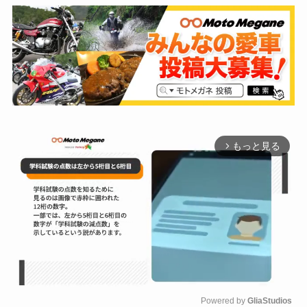
もっと見る
arrow_forward_ios
Powered by 
GliaStudios