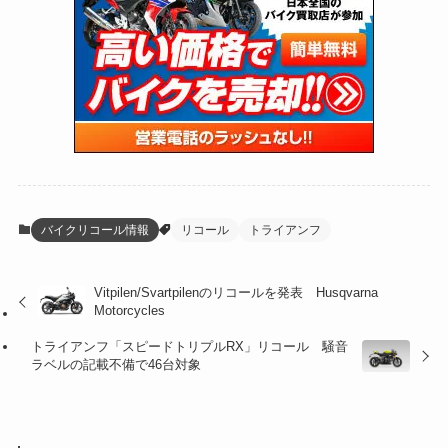
(13)
(47)
(274)
(131)
(21)
(98)
(12)
(6)
(34)
(204)
(19)
(15)
(61)
(13)
(171)
(17)
(63)
(47)
(35)
(12)
(59)
(109)
(5)
(60)
(38)
(5)
(41)
(16)
(6)
(22)
(65)
(18)
(30)
(3)
(12)
(21)
(61)
(6)
(20)
バイクリコール情報
リコール
トライアンフ
(27)
(41)
(4)
Vitpilen/Svartpilenのリコールを発表 Husqvarna
(32)
(36)
(8)
Motorcycles
(47)
(16)
トライアンフ「スピードトリプルRX」リコール 騒音
ラベルの記載不備で46台対象
(1)
(1)
(1)
(55)