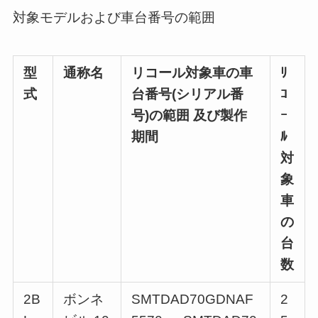
対象モデルおよび車台番号の範囲
型
通称名
リコール対象車の車
ﾘ
式
台番号(シリアル番
ｺ
号)の範囲 及び製作
ｰ
期間
ﾙ
対
象
車
の
台
数
2B
ボンネ
SMTDAD70GDNAF
2