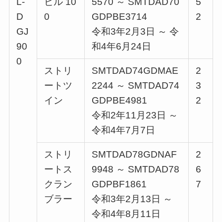
L-
ビル 10
5570 ～ SMTDAD70
5
D
0
GDPBE3714
2
GJ
令和3年2月3日 ～ 令
90
和4年6月24日
0
ストリ
SMTDAD74GDMAE
2
ートツ
2244 ～ SMTDAD74
3
イン
GDPBE4981
2
令和2年11月23日 ～
令和4年7月7日
ストリ
SMTDAD78GDNAF
2
ートス
9948 ～ SMTDAD78
6
クラン
GDPBF1861
7
ブラー
令和3年2月13日 ～
令和4年8月11日