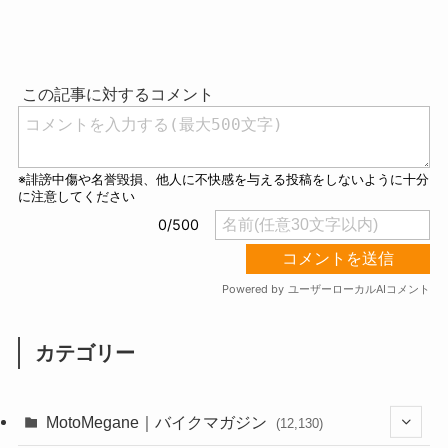
M
u
t
e
カテゴリー
MotoMegane｜バイクマガジン
(12,130)