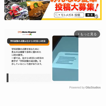
もっと見る
arrow_forward_ios
Powered by 
GliaStudios
M
u