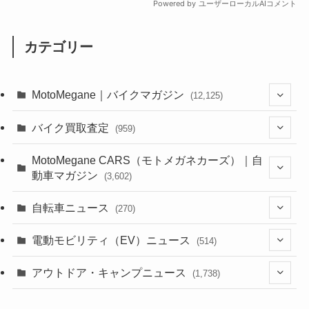
カテゴリー
MotoMegane｜バイクマガジン
(12,125)
(1,382)
バイク買取査定
(959)
(44)
(352)
MotoMegane CARS（モトメガネカーズ）｜自
動車マガジン
(3,602)
(1,241)
(1)
(256)
自転車ニュース
(270)
(637)
(306)
(604)
(185)
(54)
電動モビリティ（EV）ニュース
(514)
(118)
(6,953)
(252)
(188)
(211)
(132)
アウトドア・キャンプニュース
(38)
(1,226)
(60)
(249)
(2,473)
(1,738)
(248)
(25)
(92)
(28)
(39)
(148)
(302)
(820)
(1)
(3)