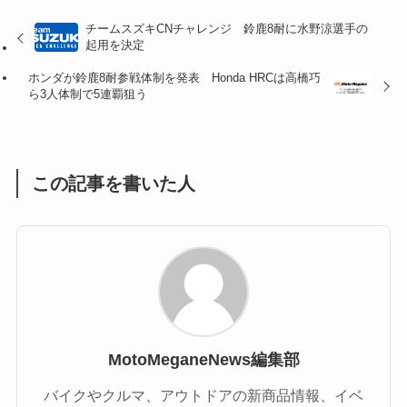
(32)
(36)
(8)
チームスズキCNチャレンジ 鈴鹿8耐に水野涼選手の
起用を決定
(47)
(16)
ホンダが鈴鹿8耐参戦体制を発表 Honda HRCは高橋巧
(1)
(1)
ら3人体制で5連覇狙う
(1)
(55)
この記事を書いた人
MotoMeganeNews編集部
バイクやクルマ、アウトドアの新商品情報、イベ