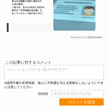
Powered by 
GliaStudios
M
u
t
e