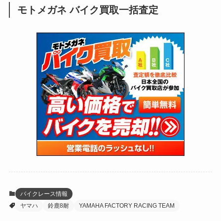
モトメガネ バイク買取一括査定
(137)
(2,743)
(171)
(24)
(64)
(31)
(1,139)
(12)
(66)
(249)
(8)
(72)
(126)
(118)
(300)
(16)
(16)
(51)
(23)
(166)
(16)
(1,605)
(170)
(27)
(62)
(167)
(25)
(131)
(415)
(34)
(141)
(23)
(147)
(24)
(4)
(171)
(38)
(85)
(5)
(16)
(254)
(33)
(13)
(47)
(274)
(131)
(21)
(98)
(12)
(6)
(34)
(204)
(19)
(15)
(61)
(13)
(171)
(17)
(63)
(47)
(35)
(12)
(59)
(109)
(5)
(60)
(38)
(5)
(41)
(16)
(6)
(22)
(65)
(18)
(30)
(3)
(12)
(21)
(61)
(6)
(20)
バイクレース情報
ヤマハ
鈴鹿8耐
YAMAHA FACTORY RACING TEAM
(27)
(41)
(4)