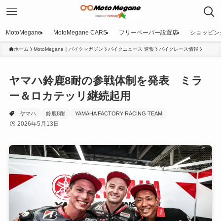
MotoMegane
MotoMegane CARS
フリーペーパー設置店
ショッピン
ホーム
MotoMegane｜バイクマガジン
バイクニュース 速報
バイクレース情報
ヤマハ鈴鹿8耐の参戦体制を発表 ミラ
ー＆ロカテッリ継続起用
ヤマハ
鈴鹿8耐
YAMAHA FACTORY RACING TEAM
2026年5月13日