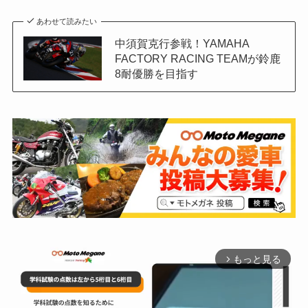
あわせて読みたい
中須賀克行参戦！YAMAHA
FACTORY RACING TEAMが鈴鹿
8耐優勝を目指す
もっと見る
arrow_forward_ios