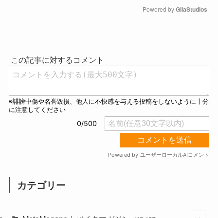
Powered by 
GliaStudios
M
u
t
e
カテゴリー