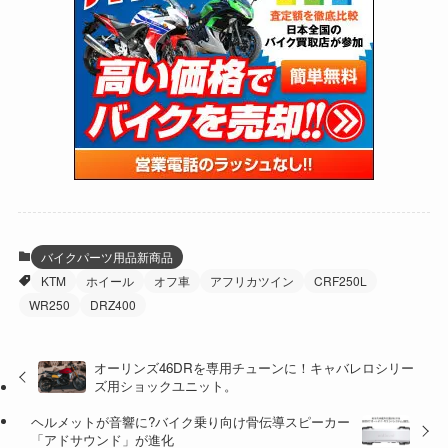
(24)
(4)
(171)
(38)
(85)
(5)
(16)
(255)
(33)
(13)
(47)
(274)
(131)
(21)
(98)
(12)
(6)
(34)
(204)
(19)
(15)
(61)
(13)
(171)
(17)
(64)
(47)
(35)
(12)
(59)
(109)
(5)
(60)
(38)
(5)
(41)
(16)
(6)
(22)
(65)
(18)
(30)
(3)
(12)
(21)
(61)
(6)
(20)
バイクパーツ用品新商品
KTM
ホイール
オフ車
アフリカツイン
CRF250L
(27)
(41)
(4)
WR250
DRZ400
(32)
(36)
(8)
オーリンズ46DRを専用チューンに！キャバレロシリー
(47)
(16)
ズ用ショックユニット。
(1)
(1)
ヘルメットが音響に?バイク乗り向け骨伝導スピーカー
「アドサウンド」が進化