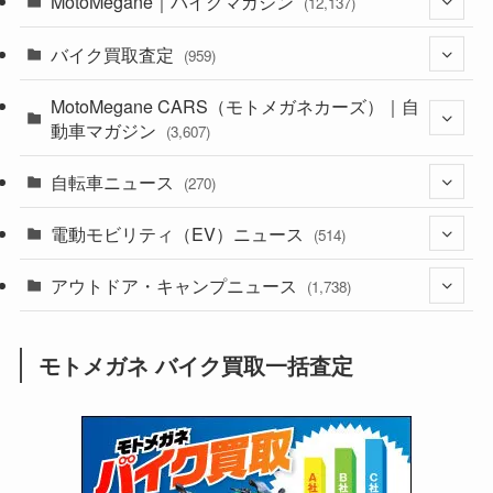
MotoMegane｜バイクマガジン
(12,137)
バイク買取査定
(1,385)
(959)
(44)
MotoMegane CARS（モトメガネカーズ）｜自
(352)
動車マガジン
(3,607)
(1,243)
(1)
自転車ニュース
(256)
(270)
(639)
(306)
(604)
(186)
電動モビリティ（EV）ニュース
(54)
(514)
(118)
(6,957)
(252)
(188)
(211)
アウトドア・キャンプニュース
(132)
(38)
(1,226)
(60)
(249)
(2,473)
(1,738)
(250)
(25)
(92)
(28)
(39)
(148)
(302)
(821)
(1)
(3)
モトメガネ バイク買取一括査定
(137)
(2,744)
(171)
(24)
(64)
(31)
(1,142)
(12)
(66)
(249)
(8)
(74)
(126)
(118)
(300)
(16)
(16)
(51)
(23)
(166)
(16)
(1,605)
(170)
(27)
(62)
(167)
(25)
(131)
(415)
(34)
(141)
(23)
(147)