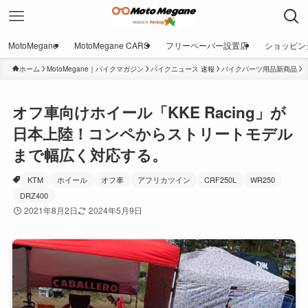
MotoMegane
MotoMegane CARS
フリーペーパー設置店
ショッピン
ホーム
MotoMegane｜バイクマガジン
バイクニュース 速報
バイクパーツ用品新商品
オフ車向けホイール「KKE Racing」が
日本上陸！コンペからストリートモデル
まで幅広く対応する。
KTM
ホイール
オフ車
アフリカツイン
CRF250L
WR250
DRZ400
2021年8月2日
2024年5月9日