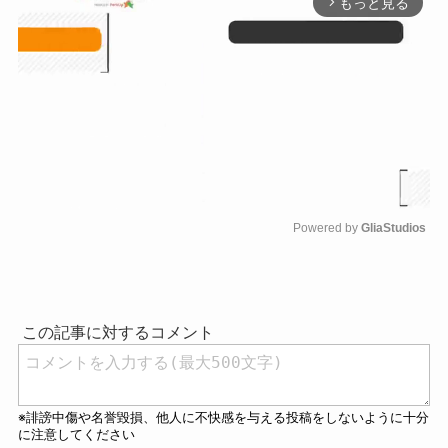
もっと見る
arrow_forward_ios
Powered by 
GliaStudios
M
u
t
e