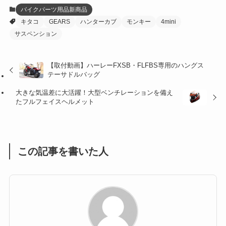
(12)
(21)
(61)
(6)
(20)
バイクパーツ用品新商品
キタコ
GEARS
ハンターカブ
モンキー
4mini
(27)
(41)
(4)
サスペンション
(32)
(36)
(8)
【取付動画】ハーレーFXSB・FLFBS専用のハングス
(47)
(16)
テーサドルバッグ
(1)
(1)
大きな気温差に大活躍！大型ベンチレーションを備え
たフルフェイスヘルメット
(1)
(55)
この記事を書いた人