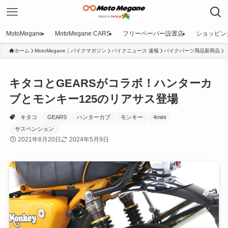
MotoMegane
MotoMegane CARS
フリーペーパー設置店
ショッピン
ホーム
MotoMegane｜バイクマガジン
バイクニュース 速報
バイクパーツ用品新商品
キタコとGEARSがコラボ！ハンターカ
ブとモンキー125のリアサス登場
キタコ
GEARS
ハンターカブ
モンキー
4mini
サスペンション
2021年8月20日
2024年5月9日