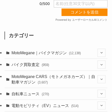
カテゴリー
MotoMegane｜バイクマガジン
(12,138)
(1,385)
バイク買取査定
(959)
(44)
(352)
MotoMegane CARS（モトメガネカーズ）｜自
動車マガジン
(3,607)
(1,243)
(1)
(256)
自転車ニュース
(270)
(639)
(306)
(604)
(186)
(54)
電動モビリティ（EV）ニュース
(514)
(118)
(6,958)
(252)