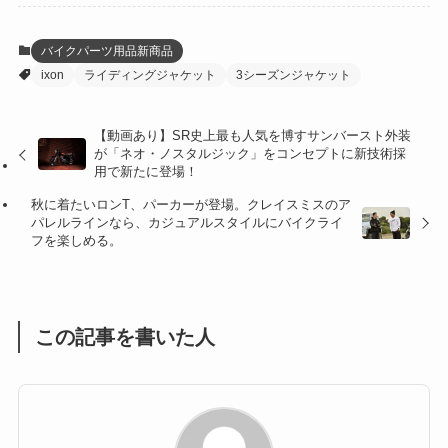
(12)
(21)
(61)
(6)
(20)
バイクパーツ用品新商品
ixon
ライディングジャケット
3シーズンジャケット
(27)
(41)
(4)
(32)
(36)
(8)
【動画あり】SR史上最も人気を博すサンバースト外装
が「ネオ・ノスタルジック」をコンセプトに新技術採
(47)
(16)
用で新たに登場！
秋に着たいロンT、パーカーが登場。クレイスミスのア
(1)
(1)
パレルラインなら、カジュアルスタイルにバイクライ
フを楽しめる。
(1)
(55)
この記事を書いた人