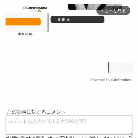
もっと見る
arrow_forward_ios
Powered by 
GliaStudios
M
u
t
e