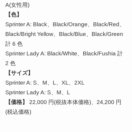
A(女性用)
【色】
Sprinter A: Black、Black/Orange、Black/Red、
Black/Bright Yellow、Black/Blue、Black/Green
計 6 色
Sprinter Lady A: Black/White、Black/Fushia 計
2 色
【サイズ】
Sprinter A: S、M、L、XL、2XL
Sprinter Lady A: S、M、L
【価格】
22,000 円(税抜本体価格)、24,200 円
(税込価格)