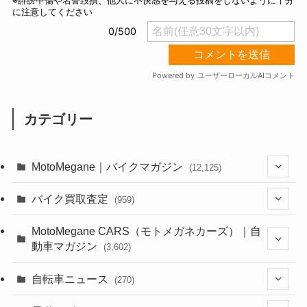
カテゴリー
MotoMegane｜バイクマガジン
(12,125)
(1,382)
バイク買取査定
(959)
(44)
(352)
MotoMegane CARS（モトメガネカーズ）｜自
動車マガジン
(3,602)
(1,241)
(1)
(256)
自転車ニュース
(270)
(637)
(306)
(604)
(185)