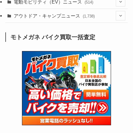
(54)
電動モビリティ（EV）ニュース
(514)
(118)
(6,953)
(252)
(188)
(211)
(132)
アウトドア・キャンプニュース
(38)
(1,226)
(60)
(249)
(2,473)
(1,738)
(248)
(25)
(92)
(28)
(39)
(148)
(302)
(820)
(1)
(3)
モトメガネ バイク買取一括査定
(137)
(2,743)
(171)
(24)
(64)
(31)
(1,139)
(12)
(66)
(249)
(8)
(72)
(126)
(118)
(300)
(16)
(16)
(51)
(23)
(166)
(16)
(1,605)
(170)
(27)
(62)
(167)
(25)
(131)
(415)
(34)
(141)
(23)
(147)
(24)
(4)
(171)
(38)
(85)
(5)
(16)
(254)
(33)
(13)
(47)
(274)
(131)
(21)
(98)
(12)
(6)
(34)
(204)
(19)
(15)
(61)
(13)
(171)
(17)
(63)
(47)
(35)
(12)
(59)
(109)
(5)
(60)
(38)
(5)
(41)
(16)
(6)
(22)
(65)
(18)
(30)
(3)