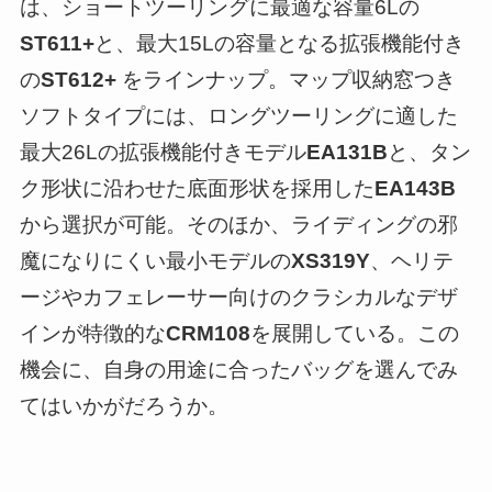
は、ショートツーリングに最適な容量6Lの
ST611+
と、最大15Lの容量となる拡張機能付き
の
ST612+
をラインナップ。マップ収納窓つき
ソフトタイプには、ロングツーリングに適した
最大26Lの拡張機能付きモデル
EA131B
と、タン
ク形状に沿わせた底面形状を採用した
EA143B
から選択が可能。そのほか、ライディングの邪
魔になりにくい最小モデルの
XS319Y
、ヘリテ
ージやカフェレーサー向けのクラシカルなデザ
インが特徴的な
CRM108
を展開している。この
機会に、自身の用途に合ったバッグを選んでみ
てはいかがだろうか。