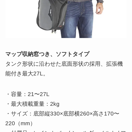
マップ収納窓つき、ソフトタイプ
タンク形状に沿わせた底面形状の採用、拡張機
能付き最大27L。
・容量：21〜27L
・最大積載重量：2kg
・サイズ：底部縦330×底部横260×高さ170〜
220（mm）