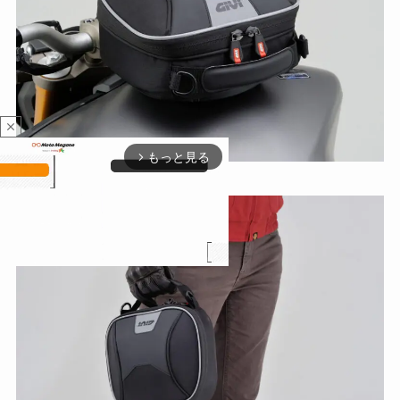
close
もっと見る
arrow_forward_ios
M
u
t
e