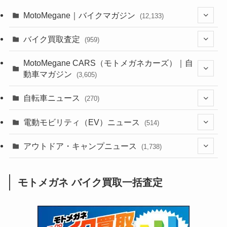
MotoMegane｜バイクマガジン
(12,133)
(1,384)
バイク買取査定
(959)
(44)
(352)
MotoMegane CARS（モトメガネカーズ）｜自
動車マガジン
(3,605)
(1,242)
(1)
(256)
自転車ニュース
(270)
(638)
(306)
(604)
(185)
(54)
電動モビリティ（EV）ニュース
(514)
(118)
(6,956)
(252)
(188)
(211)
(132)
アウトドア・キャンプニュース
(38)
(1,226)
(60)
(249)
(2,473)
(1,738)
(249)
(25)
(92)
(28)
(39)
(148)
(302)
(821)
(1)
(3)
モトメガネ バイク買取一括査定
(137)
(2,744)
(171)
(24)
(64)
(31)
(1,141)
(12)
(66)
(249)
(8)
(73)
(126)
(118)
(300)
(16)
(16)
(51)
(23)
(166)
(16)
(1,605)