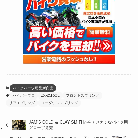
(170)
(27)
(62)
(167)
(25)
(131)
(415)
(34)
(141)
(23)
(147)
(24)
(4)
(171)
(38)
(85)
(5)
(16)
(255)
(33)
(13)
(47)
(274)
(131)
(21)
(98)
(12)
(6)
(34)
(204)
(19)
(15)
(61)
(13)
(171)
(17)
(63)
(47)
(35)
(12)
(59)
(109)
(5)
(60)
(38)
(5)
(41)
(16)
(6)
(22)
(65)
(18)
(30)
(3)
(12)
(21)
(61)
(6)
(20)
バイクパーツ用品新商品
ハイパープロ
ZX-25R/SE
フロントスプリング
(27)
(41)
(4)
リアスプリング
ローダウンスプリング
(32)
(36)
(8)
JAM’S GOLD ＆ CLAY SMITHからアメカジなバイク用
(47)
(16)
グローブ発売！
(1)
(1)