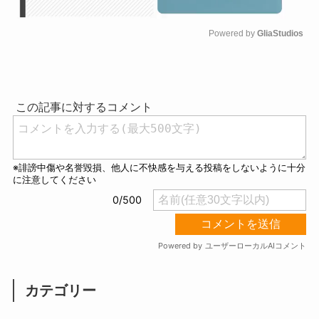
Powered by 
GliaStudios
M
u
t
e
カテゴリー