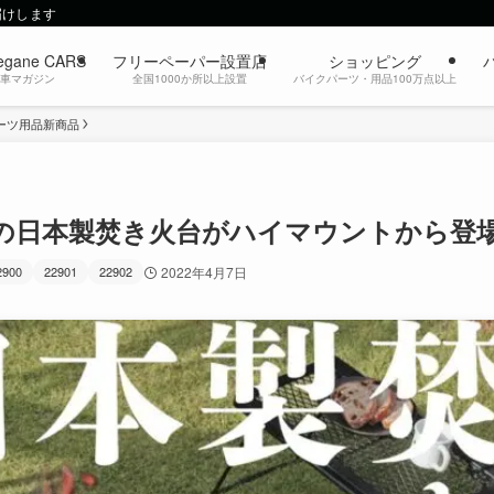
届けします
egane CARS
フリーペーパー設置店
ショッピング
動車マガジン
全国1000か所以上設置
バイクパーツ・用品100万点以上
ーツ用品新商品
材の日本製焚き火台がハイマウントから登
2900
22901
22902
2022年4月7日