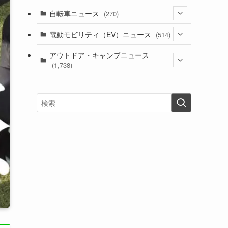
(1)
(256)
自転車ニュース
(270)
(637)
(306)
(604)
(185)
(54)
電動モビリティ（EV）ニュース
(514)
(118)
(6,953)
(252)
(188)
(211)
(132)
アウトドア・キャンプニュース
(38)
(1,226)
(60)
(249)
(2,473)
(1,738)
(248)
(25)
(92)
(28)
(39)
(148)
(302)
(820)
(1)
(3)
(137)
(2,742)
(171)
(24)
(64)
(31)
(1,139)
(12)
(66)
(249)
(8)
(72)
(126)
(118)
(300)
(16)
(16)
(51)
(23)
(166)
(16)
(1,605)
(170)
(27)
(62)
(167)
(25)
(131)
(415)
(34)
(141)
(23)
(147)
(24)
(4)
(171)
(38)
(85)
(5)
(16)
(254)
(33)
(13)
(47)
(274)
(131)
(21)
(98)
(12)
(6)
(34)
(204)
(19)
(15)
(61)
(13)
(171)
(17)
(63)
(47)
(35)
(12)
(59)
(109)
(5)
(60)
(38)
(5)
(41)
(16)