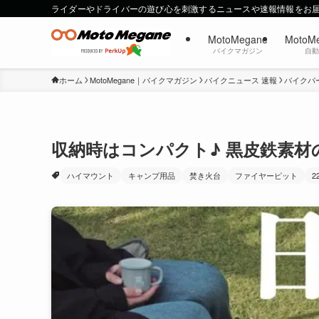
ライダーやドライバーの遊び心を刺激するニュースや速報情報をお
MotoMegane
MotoM
バイクマガジン
自
ホーム
MotoMegane｜バイクマガジン
バイクニュース 速報
バイクパ
収納時はコンパクト♪ 黒皮鉄素
ハイマウント
キャンプ用品
焚き火台
ファイヤーピット
2