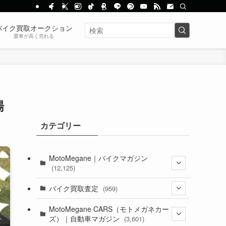
バイク買取オークション
愛車が高く売れる
場
カテゴリー
MotoMegane｜バイクマガジン
(12,125)
(1,382)
バイク買取査定
(959)
(44)
(352)
MotoMegane CARS（モトメガネカー
ズ）｜自動車マガジン
(3,601)
(1,241)