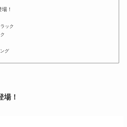
新登場！
ーラック
ック
ィング
新登場！