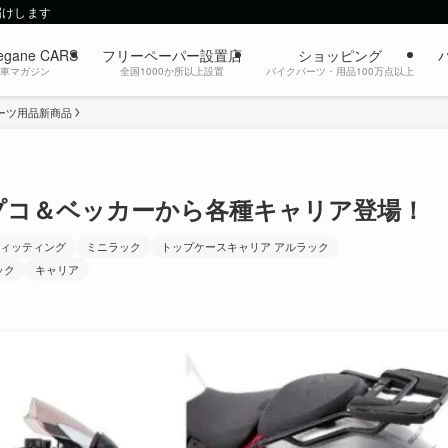
届けします
egane CARS
フリーペーパー設置店
ショッピング
動車マガジン
全国1000か所以上設置
バイクパーツ・用品100万点以上
ーツ用品新商品
！ヘプコ＆ベッカーから各種キャリア登場！
グフィッティング
ミニラック
トップケースキャリア アルラック
ック
キャリア