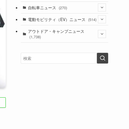
(1)
(256)
自転車ニュース
(270)
(637)
(306)
(604)
(185)
(54)
電動モビリティ（EV）ニュース
(514)
(118)
(6,953)
(252)
(188)
(211)
(132)
アウトドア・キャンプニュース
(38)
(1,226)
(60)
(249)
(2,473)
(1,738)
(248)
(25)
(92)
(28)
(39)
(148)
(302)
(820)
(1)
(3)
(137)
(2,743)
(171)
(24)
(64)
(31)
(1,139)
(12)
(66)
(249)
(8)
(72)
(126)
(118)
(300)
(16)
(16)
(51)
(23)
(166)
(16)
(1,605)
(170)
(27)
(62)
(167)
(25)
(131)
(415)
(34)
(141)
(23)
(147)
(24)
(4)
(171)
(38)
(85)
(5)
(16)
(254)
(33)
(13)
(47)
(274)
(131)
(21)
(98)
(12)
(6)
(34)
(204)
(19)
(15)
(61)
(13)
(171)
(17)
(63)
(47)
(35)
(12)
(59)
(109)
(5)
(60)
(38)
(5)
(41)
(16)