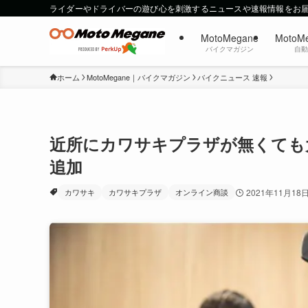
ライダーやドライバーの遊び心を刺激するニュースや速報情報をお
MotoMegane
MotoM
バイクマガジン
自
ホーム
MotoMegane｜バイクマガジン
バイクニュース 速報
近所にカワサキプラザが無くても
追加
カワサキ
カワサキプラザ
オンライン商談
2021年11月18