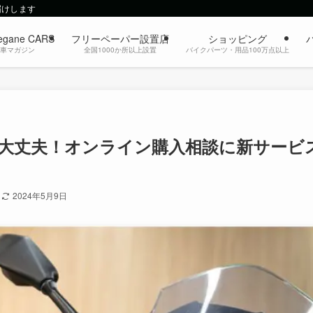
届けします
egane CARS
フリーペーパー設置店
ショッピング
動車マガジン
全国1000か所以上設置
バイクパーツ・用品100万点以上
大丈夫！オンライン購入相談に新サービ
日
2024年5月9日