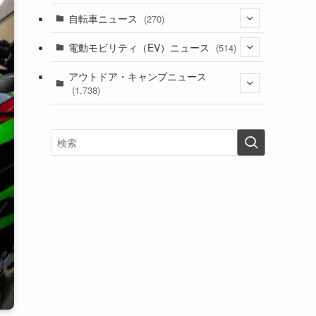
(1)
(256)
自転車ニュース
(270)
(638)
(306)
(604)
(185)
(54)
電動モビリティ（EV）ニュース
(514)
(118)
(6,956)
(252)
(188)
(211)
(132)
アウトドア・キャンプニュース
(38)
(1,226)
(60)
(249)
(2,473)
(1,738)
(249)
(25)
(92)
(28)
(39)
(148)
(302)
(821)
(1)
(3)
(137)
(2,744)
(171)
(24)
(64)
(31)
(1,141)
(12)
(66)
(249)
(8)
(73)
(126)
(118)
(300)
(16)
(16)
(51)
(23)
(166)
(16)
(1,605)
(170)
(27)
(62)
(167)
(25)
(131)
(415)
(34)
(141)
(23)
(147)
(24)
(4)
(171)
(38)
(85)
(5)
(16)
(255)
(33)
(13)
(47)
(274)
(131)
(21)
(98)
(12)
(6)
(34)
(204)
(19)
(15)
(61)
(13)
(171)
(17)
(63)
(47)
(35)
(12)
(59)
(109)
(5)
(60)
(38)
(5)
(41)
(16)