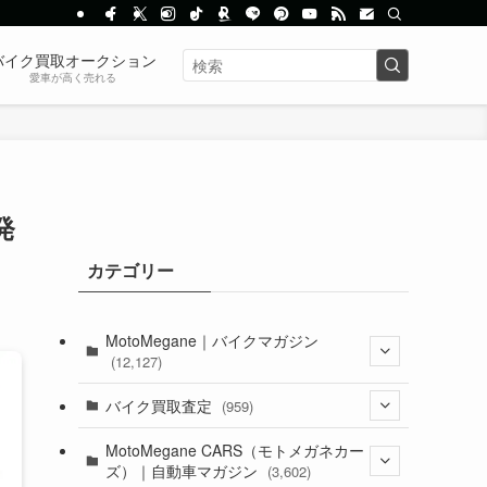
バイク買取オークション
愛車が高く売れる
発
カテゴリー
MotoMegane｜バイクマガジン
(12,127)
(1,382)
バイク買取査定
(959)
(44)
(352)
MotoMegane CARS（モトメガネカー
ズ）｜自動車マガジン
(3,602)
(1,241)