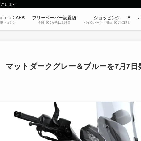
届けします
egane CARS
フリーペーパー設置店
ショッピング
動車マガジン
全国1000か所以上設置
バイクパーツ・用品100万点以上
場 マットダークグレー＆ブルーを7月7日