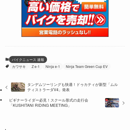
(47)
(274)
(131)
(21)
(98)
(12)
(6)
(34)
(204)
(19)
(15)
(61)
(13)
(171)
(17)
(65)
(47)
(35)
(12)
(59)
(109)
(5)
(60)
(38)
(5)
(41)
(16)
(6)
(22)
(65)
(18)
(30)
(3)
(12)
(21)
(61)
(6)
(20)
バイクニュース 速報
カワサキ
Z e-1
Ninja e-1
Ninja Team Green Cup EV
(27)
(41)
(4)
(32)
(36)
(8)
タンデムツーリングも快適！ドゥカティが新型「ムル
ティストラーダV4」発表
(47)
(16)
ビギナーライダー必見！スクール形式の走行会
(1)
(1)
「KUSHITANI RIDING MEETING」
(1)
(55)