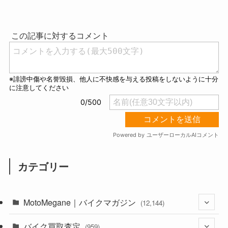
M
u
t
e
カテゴリー
MotoMegane｜バイクマガジン
(12,144)
バイク買取査定
(1,386)
(959)