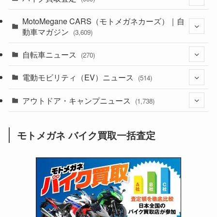
(44)
MotoMegane CARS（モトメガネカーズ）｜自
(352)
動車マガジン
(3,609)
(1,244)
(1)
自転車ニュース
(256)
(270)
(640)
(306)
(604)
(187)
電動モビリティ（EV）ニュース
(54)
(514)
(118)
(6,961)
(252)
(188)
(211)
アウトドア・キャンプニュース
(132)
(38)
(1,226)
(60)
(249)
(2,474)
(1,738)
(251)
(25)
(92)
(28)
(39)
(148)
(302)
(821)
(1)
(3)
モトメガネ バイク買取一括査定
(137)
(2,744)
(171)
(24)
(64)
(31)
(1,143)
(12)
(66)
(249)
(8)
(75)
(126)
(118)
(300)
(16)
(16)
(51)
(23)
(166)
(16)
(1,605)
(170)
(27)
(62)
(167)
(25)
(131)
(415)
(34)
(141)
(23)
(147)
(24)
(4)
(171)
(38)
(85)
(5)
(16)
(255)
(33)
(13)