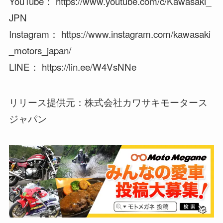
YouTube： https://www.youtube.com/c/Kawasaki_
JPN
Instagram： https://www.instagram.com/kawasaki
_motors_japan/
LINE： https://lin.ee/W4VsNNe
リリース提供元：株式会社カワサキモータース
ジャパン