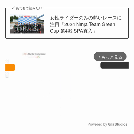
あわせて読みたい
女性ライダーのみの熱いレースに
注目「2024 Ninja Team Green
Cup 第4戦 SPA直入」
もっと見る
arrow_forward_ios
Powered by 
GliaStudios