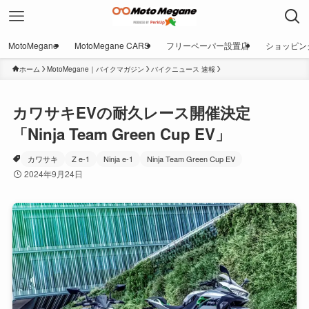
MotoMegane
MotoMegane CARS
フリーペーパー設置店
ショッピン
ホーム
MotoMegane｜バイクマガジン
バイクニュース 速報
カワサキEVの耐久レース開催決定
「Ninja Team Green Cup EV」
カワサキ
Z e-1
Ninja e-1
Ninja Team Green Cup EV
2024年9月24日