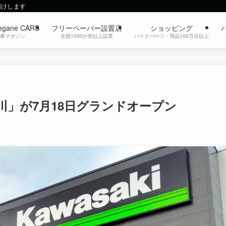
届けします
egane CARS
フリーペーパー設置店
ショッピング
動車マガジン
全国1000か所以上設置
バイクパーツ・用品100万点以上
」が7月18日グランドオープン