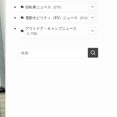
(1)
(256)
自転車ニュース
(270)
(637)
(306)
(604)
(185)
(54)
電動モビリティ（EV）ニュース
(514)
(118)
(6,953)
(252)
(188)
(211)
(132)
アウトドア・キャンプニュース
(38)
(1,226)
(60)
(249)
(2,473)
(1,738)
(248)
(25)
(92)
(28)
(39)
(148)
(302)
(820)
(1)
(3)
(137)
(2,740)
(171)
(24)
(64)
(31)
(1,139)
(12)
(66)
(249)
(8)
(72)
(126)
(118)
(300)
(16)
(16)
(51)
(23)
(166)
(16)
(1,605)
(170)
(27)
(62)
(167)
(25)
(131)
(415)
(34)
(141)
(23)
(147)
(24)
(4)
(171)
(38)
(85)
(5)
(16)
(254)
(33)
(13)
(47)
(274)
(131)
(21)
(98)
(12)
(6)
(34)
(204)
(19)
(15)
(61)
(13)
(171)
(17)
(63)
(47)
(35)
(12)
(59)
(109)
(5)
(60)
(38)
(5)
(41)
(16)