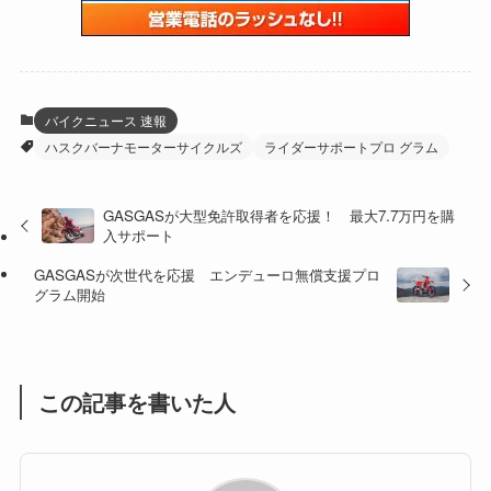
(59)
(109)
(5)
(60)
(38)
(5)
(41)
(16)
(6)
(22)
(65)
(18)
(30)
(3)
(12)
(21)
(61)
(6)
(20)
バイクニュース 速報
ハスクバーナモーターサイクルズ
ライダーサポートプロ グラム
(27)
(41)
(4)
(32)
(36)
(8)
GASGASが大型免許取得者を応援！ 最大7.7万円を購
入サポート
(47)
(16)
GASGASが次世代を応援 エンデューロ無償支援プロ
(1)
(1)
グラム開始
(1)
(55)
この記事を書いた人