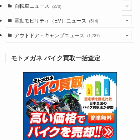
自転車ニュース
(256)
(270)
(637)
(306)
(604)
(184)
電動モビリティ（EV）ニュース
(54)
(514)
(118)
(6,953)
(251)
(188)
(211)
アウトドア・キャンプニュース
(132)
(38)
(1,226)
(60)
(249)
(2,473)
(1,737)
(248)
(25)
(92)
(28)
(39)
(148)
(302)
(820)
(1)
(3)
モトメガネ バイク買取一括査定
(137)
(2,734)
(171)
(24)
(64)
(31)
(1,138)
(12)
(66)
(249)
(8)
(72)
(126)
(118)
(300)
(16)
(16)
(51)
(23)
(166)
(16)
(1,604)
(170)
(27)
(62)
(167)
(25)
(131)
(415)
(34)
(141)
(23)
(147)
(24)
(4)
(171)
(38)
(85)
(5)
(16)
(254)
(33)
(13)
(46)
(274)
(131)
(21)
(98)
(12)
(6)
(34)
(204)
(19)
(15)
(61)
(13)
(171)
(17)
(63)
(47)
(35)
(12)