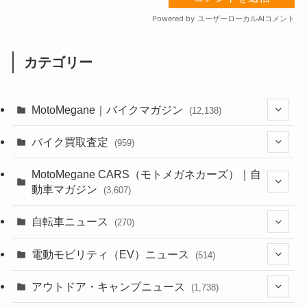
カテゴリー
MotoMegane｜バイクマガジン
(12,138)
(1,385)
バイク買取査定
(959)
(44)
(352)
MotoMegane CARS（モトメガネカーズ）｜自
動車マガジン
(3,607)
(1,243)
(1)
(256)
自転車ニュース
(270)
(639)
(306)
(604)
(186)
(54)
電動モビリティ（EV）ニュース
(514)
(118)
(6,958)
(252)
(188)
(211)
(132)
アウトドア・キャンプニュース
(38)
(1,226)
(60)
(249)
(2,474)
(1,738)