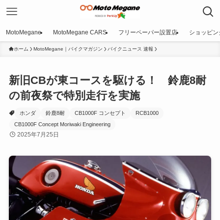
MotoMegane
MotoMegane CARS
フリーペーパー設置店
ショッピン
ホーム
MotoMegane｜バイクマガジン
バイクニュース 速報
新旧CBが東コースを駆ける！ 鈴鹿8耐
の前夜祭で特別走行を実施
ホンダ
鈴鹿8耐
CB1000F コンセプト
RCB1000
CB1000F Concept Moriwaki Engineering
2025年7月25日