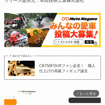
リリース提供元：本田技研工業株式会社
あわせて読みたい
CB750FOURファン必見！ 職人
仕上げの高級フィギュア誕生
もっと見る
arrow_forward_ios