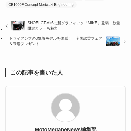
CB1000F Concept Moriwaki Engineering
(32)
(36)
(8)
SHOEI GT-Air3に新グラフィック「MIKE」登場 数量
(47)
(16)
限定カラーも魅力
(1)
(1)
トライアンフの3気筒モデルを体感！ 全国試乗フェア
＆来場プレゼント
(1)
(55)
この記事を書いた人
MotoMeganeNews編集部