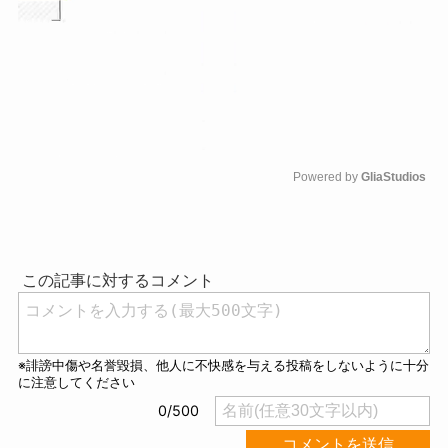
Powered by 
GliaStudios
M
u
t
e