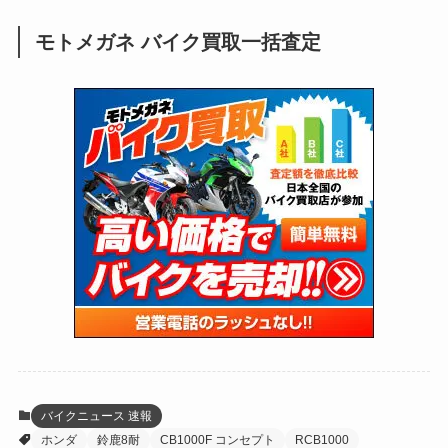
(250)
(25)
(92)
(28)
(39)
(148)
(302)
(821)
(1)
(3)
モトメガネ バイク買取一括査定
(137)
(2,744)
(171)
(24)
(64)
(31)
(1,142)
(12)
(66)
(249)
(8)
(74)
(126)
(118)
(300)
(16)
(16)
(51)
(23)
(166)
(16)
(1,605)
(170)
(27)
(62)
(167)
(25)
(131)
(415)
(34)
(141)
(23)
(147)
(24)
(4)
(171)
(38)
(85)
(5)
(16)
(255)
(33)
(13)
(47)
(274)
(131)
(21)
(98)
(12)
(6)
(34)
(204)
(19)
(15)
(61)
(13)
(171)
(17)
(64)
(47)
(35)
(12)
(59)
(109)
(5)
(60)
(38)
(5)
(41)
(16)
(6)
(22)
(65)
(18)
(30)
(3)
(12)
(21)
(61)
(6)
(20)
バイクニュース 速報
ホンダ
鈴鹿8耐
CB1000F コンセプト
RCB1000
(27)
(41)
(4)