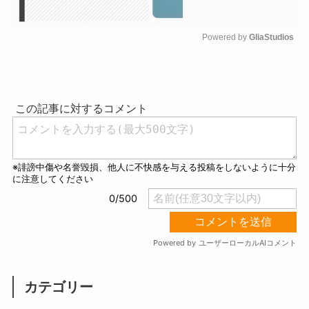
Powered by 
GliaStudios
M
u
t
e
カテゴリー