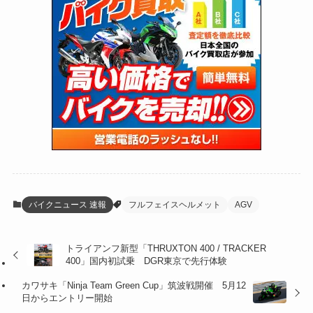
(170)
(27)
(62)
(167)
(25)
(131)
(415)
(34)
(141)
(23)
(147)
(24)
(4)
(171)
(38)
(85)
(5)
(16)
(254)
(33)
(13)
(47)
(274)
(131)
(21)
(98)
(12)
(6)
(34)
(204)
(19)
(15)
(61)
(13)
(171)
(17)
(63)
(47)
(35)
(12)
(59)
(109)
(5)
(60)
(38)
(5)
(41)
(16)
(6)
(22)
(65)
(18)
(30)
(3)
(12)
(21)
(61)
(6)
(20)
バイクニュース 速報
フルフェイスヘルメット
AGV
(27)
(41)
(4)
トライアンフ新型「THRUXTON 400 / TRACKER
(32)
(36)
(8)
400」国内初試乗 DGR東京で先行体験
(47)
(16)
カワサキ「Ninja Team Green Cup」筑波戦開催 5月12
日からエントリー開始
(1)
(1)