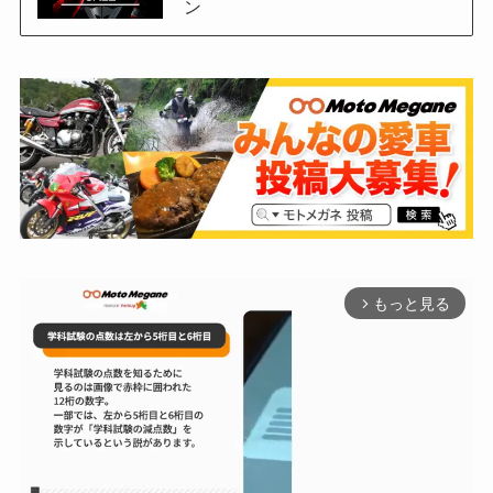
ン
もっと見る
arrow_forward_ios