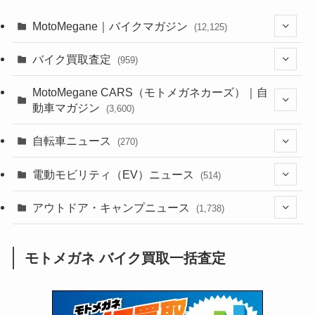
MotoMegane｜バイクマガジン
(12,125)
(1,382)
バイク買取査定
(959)
(44)
(352)
MotoMegane CARS（モトメガネカーズ）｜自
動車マガジン
(3,600)
(1,241)
(1)
(256)
自転車ニュース
(270)
(637)
(306)
(604)
(185)
(54)
電動モビリティ（EV）ニュース
(514)
(118)
(6,953)
(252)
(188)
(211)
(132)
アウトドア・キャンプニュース
(38)
(1,226)
(60)
(249)
(2,473)
(1,738)
(248)
(25)
(92)
(28)
(39)
(148)
(302)
(820)
(1)
(3)
モトメガネ バイク買取一括査定
(137)
(2,741)
(171)
(24)
(64)
(31)
(1,139)
(12)
(66)
(249)
(8)
(72)
(126)
(118)
(300)
(16)
(16)
(51)
(23)
(166)
(16)
(1,605)