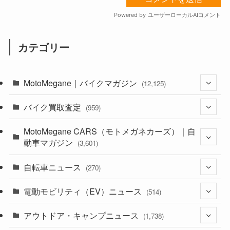
カテゴリー
MotoMegane｜バイクマガジン
(12,125)
バイク買取査定
(1,382)
(959)
(44)
MotoMegane CARS（モトメガネカーズ）｜自
(352)
動車マガジン
(3,601)
(1,241)
(1)
自転車ニュース
(256)
(270)
(637)
(306)
(604)
(185)
電動モビリティ（EV）ニュース
(54)
(514)
(118)
(6,953)
(252)
(188)
(211)
アウトドア・キャンプニュース
(132)
(38)
(1,226)
(60)
(249)
(2,473)
(1,738)