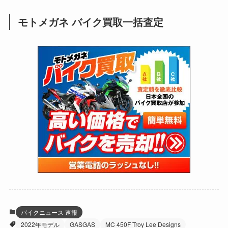
(248)
(25)
(92)
(28)
(39)
(148)
(302)
(820)
(1)
(3)
モトメガネ バイク買取一括査定
(137)
(2,742)
(171)
(24)
(64)
(31)
(1,139)
(12)
(66)
(249)
(8)
(72)
(126)
(118)
(300)
(16)
(16)
(51)
(23)
(166)
(16)
(1,605)
(170)
(27)
(62)
(167)
(25)
(131)
(415)
(34)
(141)
(23)
(147)
(24)
(4)
(171)
(38)
(85)
(5)
(16)
(254)
(33)
(13)
(47)
(274)
(131)
(21)
(98)
(12)
(6)
(34)
(204)
(19)
(15)
(61)
(13)
(171)
(17)
(63)
(47)
(35)
(12)
(59)
(109)
(5)
(60)
(38)
(5)
(41)
(16)
(6)
(22)
(65)
(18)
(30)
(3)
(12)
(21)
(61)
(6)
(20)
バイクニュース 速報
2022年モデル
GASGAS
MC 450F Troy Lee Designs
(27)
(41)
(4)