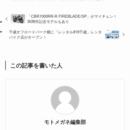
(32)
(36)
(8)
「CBR1000RR-R FIREBLADE/SP」がマイチェン！
30周年記念モデルもあり
(47)
(16)
千歳オフロードパーク横に「レンタル819千歳」レンタ
(1)
(1)
バイク店がオープン！
(1)
(55)
この記事を書いた人
モトメガネ編集部