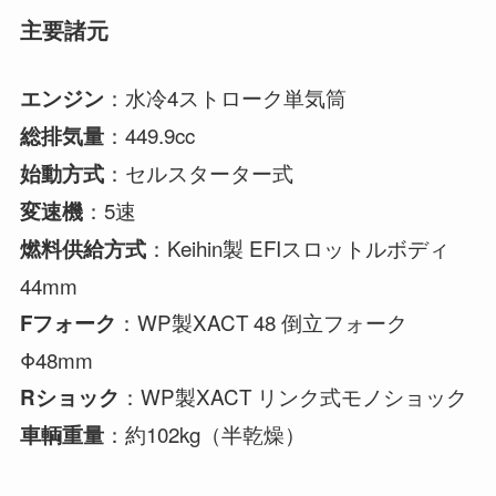
主要諸元
：水冷4ストローク単気筒
エンジン
：449.9cc
総排気量
：セルスターター式
始動方式
：5速
変速機
：Keihin製 EFIスロットルボディ
燃料供給方式
44mm
：WP製XACT 48 倒立フォーク
Fフォーク
Φ48mm
：WP製XACT リンク式モノショック
Rショック
：約102kg（半乾燥）
車輌重量