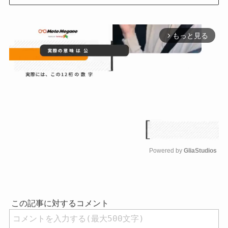
もっと見る
arrow_forward_ios
Powered by 
GliaStudios
M
u
t
e