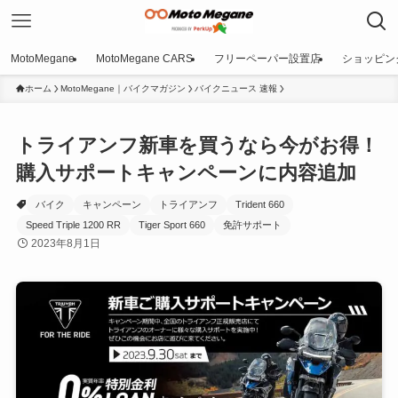
MotoMegane
MotoMegane CARS
フリーペーパー設置店
ショッピン
ホーム
MotoMegane｜バイクマガジン
バイクニュース 速報
トライアンフ新車を買うなら今がお得！
購入サポートキャンペーンに内容追加
バイク
キャンペーン
トライアンフ
Trident 660
Speed Triple 1200 RR
Tiger Sport 660
免許サポート
2023年8月1日