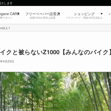
届けします
egane CARS
フリーペーパー設置店
ショッピング
動車マガジン
全国1000か所以上設置
バイクパーツ・用品100万点以上
1cc以上
バイクと被らないZ1000【みんなのバイク
4年4月23日