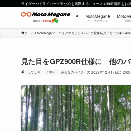
ライダーやドライバーの遊び心を刺激するニュースや速報情報をお
MotoMegane
MotoM
バイクマガジン
自
ホーム
MotoMegane｜バイクマガジン
バイク愛車紹介
カワサキ
40
見た目をGPZ900R仕様に 他の
カワサキ
Z1000
みんなのバイク
2023年12月17日
202