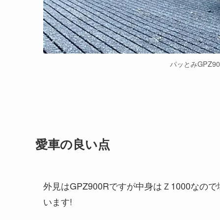
パッとみGPZ9
愛車の良い点
外見はGPZ900Rですが中身はＺ1000
います!