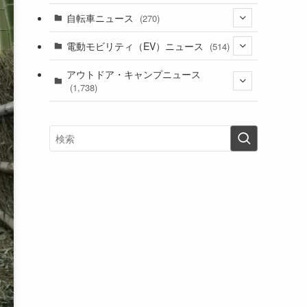
(1)
(256)
自転車ニュース
(270)
(638)
(306)
(604)
(185)
(54)
電動モビリティ（EV）ニュース
(514)
(118)
(6,956)
(252)
(188)
(211)
(132)
アウトドア・キャンプニュース
(38)
(1,226)
(60)
(249)
(2,473)
(1,738)
(249)
(25)
(92)
(28)
(39)
(148)
(302)
(821)
(1)
(3)
(137)
(2,744)
(171)
(24)
(64)
(31)
(1,141)
(12)
(66)
(249)
(8)
(73)
(126)
(118)
(300)
(16)
(16)
(51)
(23)
(166)
(16)
(1,605)
(170)
(27)
(62)
(167)
(25)
(131)
(415)
(34)
(141)
(23)
(147)
(24)
(4)
(171)
(38)
(85)
(5)
(16)
(255)
(33)
(13)
(47)
(274)
(131)
(21)
(98)
(12)
(6)
(34)
(204)
(19)
(15)
(61)
(13)
(171)
(17)
(63)
(47)
(35)
(12)
(59)
(109)
(5)
(60)
(38)
(5)
(41)
(16)