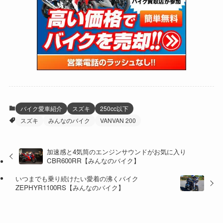
(47)
(274)
(131)
(21)
(98)
(12)
(6)
(34)
(204)
(19)
(15)
(61)
(13)
(171)
(17)
(65)
(47)
(35)
(12)
(59)
(109)
(5)
(60)
(38)
(5)
(41)
(16)
(6)
(22)
(65)
(18)
(30)
(3)
(12)
(21)
(61)
(6)
(20)
バイク愛車紹介
スズキ
250cc以下
スズキ
みんなのバイク
VANVAN 200
(27)
(41)
(4)
(32)
(36)
(8)
加速感と4気筒のエンジンサウンドがお気に入り
CBR600RR【みんなのバイク】
(47)
(16)
いつまでも乗り続けたい愛着の沸くバイク
(1)
(1)
ZEPHYR1100RS【みんなのバイク】
(1)
(55)