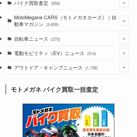
バイク買取査定
(1,386)
(959)
(44)
MotoMegane CARS（モトメガネカーズ）｜自
(352)
動車マガジン
(3,609)
(1,244)
(1)
自転車ニュース
(256)
(270)
(640)
(306)
(604)
(187)
電動モビリティ（EV）ニュース
(54)
(514)
(118)
(6,958)
(252)
(188)
(211)
アウトドア・キャンプニュース
(132)
(38)
(1,226)
(60)
(249)
(2,474)
(1,738)
(251)
(25)
(92)
(28)
(39)
(148)
(302)
(821)
(1)
(3)
モトメガネ バイク買取一括査定
(137)
(2,744)
(171)
(24)
(64)
(31)
(1,143)
(12)
(66)
(249)
(8)
(75)
(126)
(118)
(300)
(16)
(16)
(51)
(23)
(166)
(16)
(1,605)
(170)
(27)
(62)
(167)
(25)
(131)
(415)
(34)
(141)
(23)
(147)
(24)
(4)
(171)
(38)
(85)
(5)
(16)
(255)
(33)
(13)