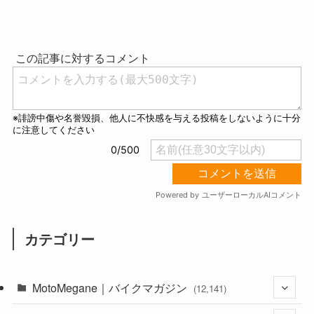
M
u
t
e
カテゴリー
MotoMegane｜バイクマガジン
(12,141)