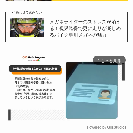
あわせて読みたい
メガネライダーのストレスが消え
る！視界確保で更に走りが楽しめ
るバイク専用メガネの魅力
もっと見る
arrow_forward_ios
Powered by 
GliaStudios