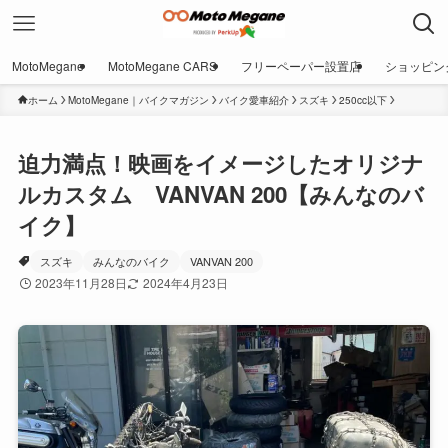
MotoMegane
MotoMegane CARS
フリーペーパー設置店
ショッピン
ホーム
MotoMegane｜バイクマガジン
バイク愛車紹介
スズキ
250cc以下
迫力満点！映画をイメージしたオリジナ
ルカスタム VANVAN 200【みんなのバ
イク】
スズキ
みんなのバイク
VANVAN 200
2023年11月28日
2024年4月23日