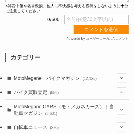
カテゴリー
MotoMegane｜バイクマガジン
(12,125)
(1,382)
バイク買取査定
(959)
(44)
(352)
MotoMegane CARS（モトメガネカーズ）｜自
動車マガジン
(3,601)
(1,241)
(1)
(256)
自転車ニュース
(270)
(637)
(306)
(604)