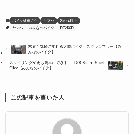
(6)
(22)
(65)
(18)
(30)
(3)
(12)
(21)
(61)
(6)
(20)
バイク愛車紹介
ヤマハ
250cc以下
ヤマハ
みんなのバイク
RZ250R
(27)
(41)
(4)
(32)
(36)
(8)
林道も気軽に乗れる大型バイク スクランブラー【み
んなのバイク】
(47)
(16)
スタイリング変更も簡単にできる FLSB Softail Sport
(1)
(1)
Glide【みんなのバイク】
(1)
(55)
この記事を書いた人