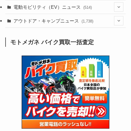
(185)
(54)
電動モビリティ（EV）ニュース
(514)
(118)
(6,953)
(252)
(188)
(211)
(132)
アウトドア・キャンプニュース
(38)
(1,226)
(60)
(249)
(2,473)
(1,738)
(248)
(25)
(92)
(28)
(39)
(148)
(302)
(820)
(1)
(3)
モトメガネ バイク買取一括査定
(137)
(2,742)
(171)
(24)
(64)
(31)
(1,139)
(12)
(66)
(249)
(8)
(72)
(126)
(118)
(300)
(16)
(16)
(51)
(23)
(166)
(16)
(1,605)
(170)
(27)
(62)
(167)
(25)
(131)
(415)
(34)
(141)
(23)
(147)
(24)
(4)
(171)
(38)
(85)
(5)
(16)
(254)
(33)
(13)
(47)
(274)
(131)
(21)
(98)
(12)
(6)
(34)
(204)
(19)
(15)
(61)
(13)
(171)
(17)
(63)
(47)
(35)
(12)
(59)
(109)
(5)
(60)
(38)
(5)
(41)
(16)