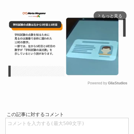
もっと見る
arrow_forward_ios
Powered by 
GliaStudios
M
u
t
e