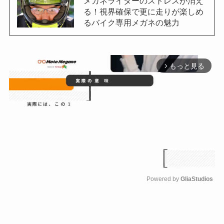
メガネライダーのストレスが消え
る！視界確保で更に走りが楽しめ
るバイク専用メガネの魅力
もっと見る
arrow_forward_ios
Powered by 
GliaStudios
M
u
t