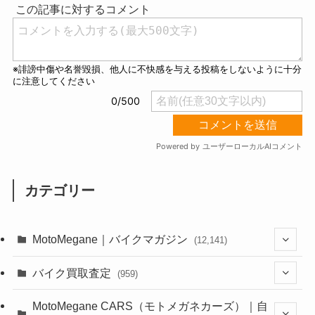
e
カテゴリー
MotoMegane｜バイクマガジン
(12,141)
(1,386)
バイク買取査定
(959)
(44)
(352)
MotoMegane CARS（モトメガネカーズ）｜自