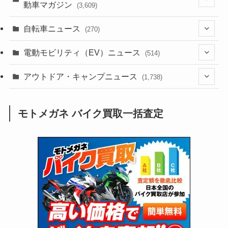
動車マガジン
(3,609)
(1,244)
(1)
(256)
自転車ニュース
(270)
(640)
(306)
(604)
(187)
(54)
電動モビリティ（EV）ニュース
(514)
(118)
(6,958)
(252)
(188)
(211)
(132)
アウトドア・キャンプニュース
(38)
(1,226)
(60)
(249)
(2,474)
(1,738)
(251)
(25)
(92)
(28)
(39)
(148)
(302)
(821)
(1)
(3)
モトメガネ バイク買取一括査定
(137)
(2,744)
(171)
(24)
(64)
(31)
(1,143)
(12)
(66)
(249)
(8)
(75)
(126)
(118)
(300)
(16)
(16)
(51)
(23)
(166)
(16)
(1,605)
(170)
(27)
(62)
(167)
(25)
(131)
(415)
(34)
(141)
(23)
(147)
(24)
(4)
(171)
(38)
(85)
(5)
(16)
(255)
(33)
(13)
(47)
(274)
(131)
(21)
(98)
(12)
(6)
(34)
(204)
(19)