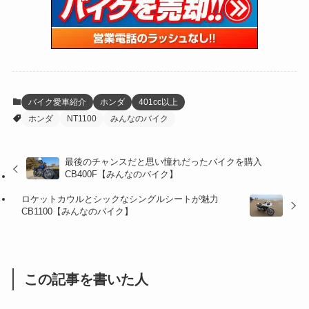
(15)
(61)
(13)
(171)
(17)
(65)
(47)
(35)
(12)
(59)
(109)
(5)
(60)
(38)
(5)
(41)
(16)
(6)
(22)
(65)
(18)
(30)
(3)
(12)
(21)
(61)
(6)
(20)
バイク愛車紹介
ホンダ
401cc以上
ホンダ
NT1100
みんなのバイク
(27)
(41)
(4)
(32)
(36)
(8)
最後のチャンスだと思い憧れだったバイクを購入
CB400F【みんなのバイク】
(47)
(16)
ロケットカウルとシックなシングルシートが魅力
(1)
(1)
CB1100【みんなのバイク】
(1)
(55)
この記事を書いた人