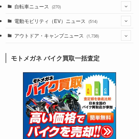
自転車ニュース
(256)
(270)
(640)
(306)
(604)
(187)
電動モビリティ（EV）ニュース
(54)
(514)
(118)
(6,963)
(252)
(188)
(211)
アウトドア・キャンプニュース
(132)
(38)
(1,226)
(60)
(249)
(2,474)
(1,738)
(251)
(25)
(92)
(28)
(39)
(148)
(302)
(821)
(1)
(3)
モトメガネ バイク買取一括査定
(137)
(2,744)
(171)
(24)
(64)
(31)
(1,143)
(12)
(66)
(249)
(8)
(75)
(126)
(118)
(300)
(16)
(16)
(51)
(23)
(166)
(16)
(1,605)
(170)
(27)
(62)
(167)
(25)
(131)
(415)
(34)
(141)
(23)
(147)
(24)
(4)
(171)
(38)
(85)
(5)
(16)
(255)
(33)
(13)
(47)
(274)
(131)
(21)
(98)
(12)
(6)
(34)
(204)
(19)
(15)
(61)
(13)
(171)
(17)
(65)
(47)
(35)
(12)