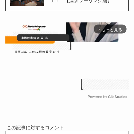
ェ！ 【温泉ツーリング編】
もっと見る
arrow_forward_ios
Powered by 
GliaStudios
M
u
t
e