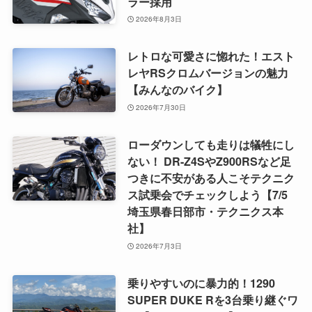
ラー採用
2026年8月3日
レトロな可愛さに惚れた！エスト
レヤRSクロムバージョンの魅力
【みんなのバイク】
2026年7月30日
ローダウンしても走りは犠牲にし
ない！ DR-Z4SやZ900RSなど足
つきに不安がある人こそテクニク
ス試乗会でチェックしよう【7/5
埼玉県春日部市・テクニクス本
社】
2026年7月3日
乗りやすいのに暴力的！1290
SUPER DUKE Rを3台乗り継ぐワ