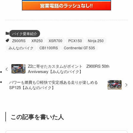
(59)
(109)
(5)
(60)
(38)
(5)
(41)
(16)
(6)
(22)
(65)
(18)
(30)
(3)
(12)
(21)
(61)
(6)
(20)
バイク愛車紹介
Z900RS
XR250
XSR700
PCX150
Ninja 250
(27)
(41)
(4)
みんなのバイク
CB1100RS
Continental GT 535
(32)
(36)
(8)
Z2に寄せたカスタムがポイント Z900RS 50th
(47)
(16)
Anniversary【みんなのバイク】
(1)
(1)
パワーも燃費も◎軽快で安定感ある走りが楽しめる
SP125【みんなのバイク】
(1)
(55)
この記事を書いた人