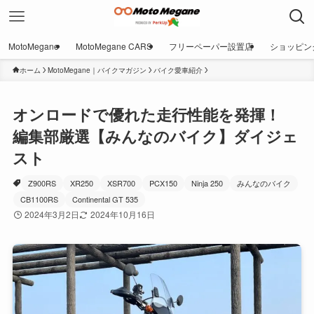
MotoMegane
MotoMegane CARS
フリーペーパー設置店
ショッピン
ホーム
MotoMegane｜バイクマガジン
バイク愛車紹介
オンロードで優れた走行性能を発揮！
編集部厳選【みんなのバイク】ダイジェ
スト
Z900RS
XR250
XSR700
PCX150
Ninja 250
みんなのバイク
CB1100RS
Continental GT 535
2024年3月2日
2024年10月16日