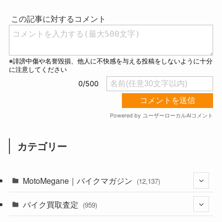
t
e
カテゴリー
MotoMegane｜バイクマガジン
(12,137)
バイク買取査定
(1,385)
(959)