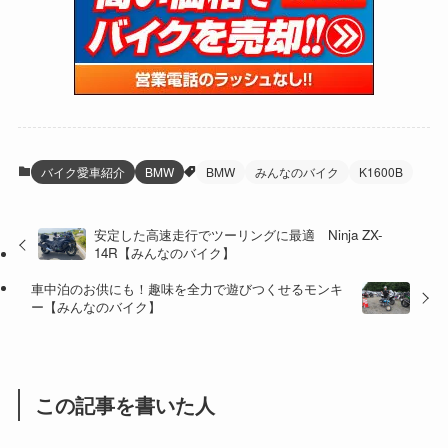
(15)
(61)
(13)
(171)
(17)
(64)
(47)
(35)
(12)
(59)
(109)
(5)
(60)
(38)
(5)
(41)
(16)
(6)
(22)
(65)
(18)
(30)
(3)
(12)
(21)
(61)
(6)
(20)
バイク愛車紹介
BMW
BMW
みんなのバイク
K1600B
(27)
(41)
(4)
安定した高速走行でツーリングに最適 Ninja ZX-
(32)
(36)
(8)
14R【みんなのバイク】
(47)
(16)
車中泊のお供にも！趣味を全力で遊びつくせるモンキ
ー【みんなのバイク】
(1)
(1)
(1)
(55)
この記事を書いた人