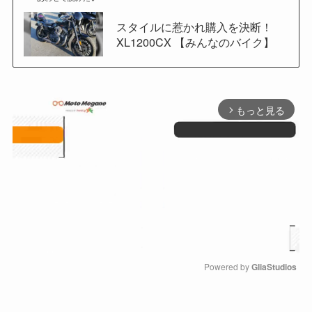
スタイルに惹かれ購入を決断！
XL1200CX 【みんなのバイク】
もっと見る
arrow_forward_ios
Powered by 
GliaStudios
M
u