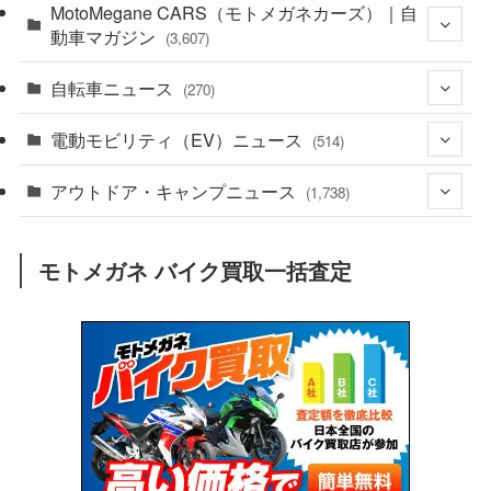
(44)
MotoMegane CARS（モトメガネカーズ）｜自
(352)
動車マガジン
(3,607)
(1,243)
(1)
自転車ニュース
(256)
(270)
(639)
(306)
(604)
(186)
電動モビリティ（EV）ニュース
(54)
(514)
(118)
(6,957)
(252)
(188)
(211)
アウトドア・キャンプニュース
(132)
(38)
(1,226)
(60)
(249)
(2,473)
(1,738)
(250)
(25)
(92)
(28)
(39)
(148)
(302)
(821)
(1)
(3)
モトメガネ バイク買取一括査定
(137)
(2,744)
(171)
(24)
(64)
(31)
(1,142)
(12)
(66)
(249)
(8)
(74)
(126)
(118)
(300)
(16)
(16)
(51)
(23)
(166)
(16)
(1,605)
(170)
(27)
(62)
(167)
(25)
(131)
(415)
(34)
(141)
(23)
(147)
(24)
(4)
(171)
(38)
(85)
(5)
(16)
(255)
(33)
(13)
(47)
(274)
(131)
(21)
(98)
(12)
(6)
(34)
(204)
(19)