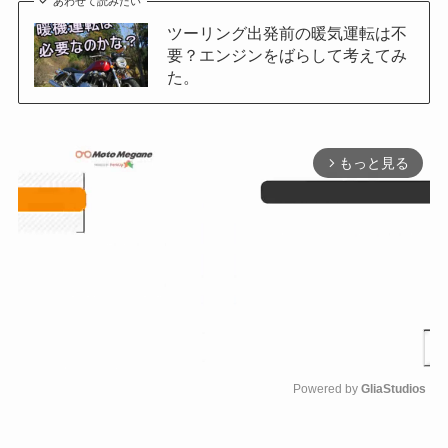
あわせて読みたい
ツーリング出発前の暖気運転は不
要？エンジンをばらして考えてみ
た。
もっと見る
arrow_forward_ios
Powered by 
GliaStudios
M