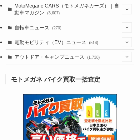
(44)
(352)
MotoMegane CARS（モトメガネカーズ）｜自
動車マガジン
(3,607)
(1,243)
(1)
(256)
自転車ニュース
(270)
(639)
(306)
(604)
(186)
(54)
電動モビリティ（EV）ニュース
(514)
(118)
(6,957)
(252)
(188)
(211)
(132)
アウトドア・キャンプニュース
(38)
(1,226)
(60)
(249)
(2,473)
(1,738)
(250)
(25)
(92)
(28)
(39)
(148)
(302)
(821)
(1)
(3)
モトメガネ バイク買取一括査定
(137)
(2,744)
(171)
(24)
(64)
(31)
(1,142)
(12)
(66)
(249)
(8)
(74)
(126)
(118)
(300)
(16)
(16)
(51)
(23)
(166)
(16)
(1,605)
(170)
(27)
(62)
(167)
(25)
(131)
(415)
(34)
(141)
(23)
(147)
(24)
(4)
(171)
(38)
(85)
(5)
(16)
(255)
(33)
(13)
(47)
(274)
(131)
(21)
(98)
(12)
(6)
(34)
(204)
(19)