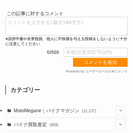
u
t
e
カテゴリー
MotoMegane｜バイクマガジン
(12,137)
(1,385)
バイク買取査定
(959)