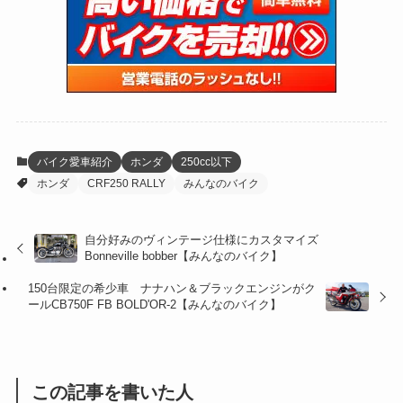
(15)
(61)
(13)
(171)
(17)
(64)
(47)
(35)
(12)
(59)
(109)
(5)
(60)
(38)
(5)
(41)
(16)
(6)
(22)
(65)
(18)
(30)
(3)
(12)
(21)
(61)
(6)
(20)
バイク愛車紹介
ホンダ
250cc以下
ホンダ
CRF250 RALLY
みんなのバイク
(27)
(41)
(4)
(32)
(36)
(8)
自分好みのヴィンテージ仕様にカスタマイズ
Bonneville bobber【みんなのバイク】
(47)
(16)
150台限定の希少車 ナナハン＆ブラックエンジンがク
(1)
(1)
ールCB750F FB BOLD'OR-2【みんなのバイク】
(1)
(55)
この記事を書いた人