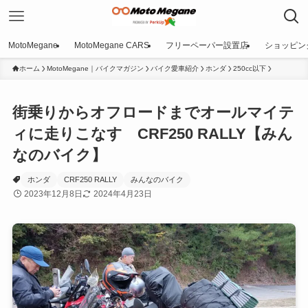
MotoMegane
MotoMegane CARS
フリーペーパー設置店
ショッピン
ホーム
MotoMegane｜バイクマガジン
バイク愛車紹介
ホンダ
250cc以下
街乗りからオフロードまでオールマイテ
ィに走りこなす CRF250 RALLY【みん
なのバイク】
ホンダ
CRF250 RALLY
みんなのバイク
2023年12月8日
2024年4月23日