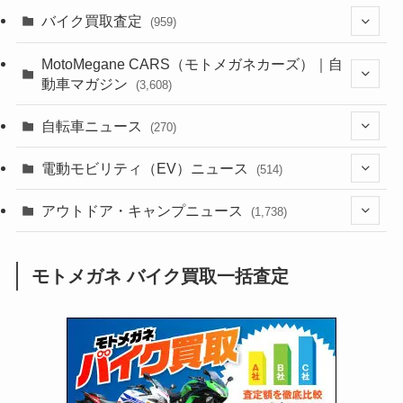
(1,385)
バイク買取査定
(959)
(44)
(352)
MotoMegane CARS（モトメガネカーズ）｜自
動車マガジン
(3,608)
(1,243)
(1)
(256)
自転車ニュース
(270)
(639)
(306)
(604)
(187)
(54)
電動モビリティ（EV）ニュース
(514)
(118)
(6,958)
(252)
(188)
(211)
(132)
アウトドア・キャンプニュース
(38)
(1,226)
(60)
(249)
(2,474)
(1,738)
(250)
(25)
(92)
(28)
(39)
(148)
(302)
(821)
(1)
(3)
モトメガネ バイク買取一括査定
(137)
(2,744)
(171)
(24)
(64)
(31)
(1,143)
(12)
(66)
(249)
(8)
(74)
(126)
(118)
(300)
(16)
(16)
(51)
(23)
(166)
(16)
(1,605)
(170)
(27)
(62)
(167)
(25)
(131)
(415)
(34)
(141)
(23)
(147)