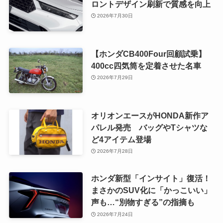
ロントデザイン刷新で質感を向上
2026年7月30日
【ホンダCB400Four回顧試乗】
400cc四気筒を定着させた名車
2026年7月29日
オリオンエースがHONDA新作ア
パレル発売 バッグやTシャツな
ど4アイテム登場
2026年7月28日
ホンダ新型「インサイト」復活！
まさかのSUV化に「かっこいい」
声も…“別物すぎる”の指摘も
2026年7月24日