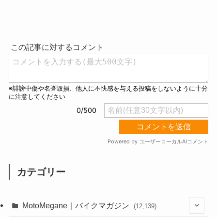
M
u
t
e
カテゴリー
MotoMegane｜バイクマガジン
(12,139)