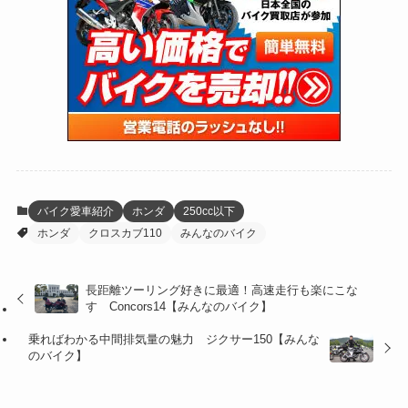
(24)
(4)
(171)
(38)
(85)
(5)
(16)
(255)
(33)
(13)
(47)
(274)
(131)
(21)
(98)
(12)
(6)
(34)
(204)
(19)
(15)
(61)
(13)
(171)
(17)
(64)
(47)
(35)
(12)
(59)
(109)
(5)
(60)
(38)
(5)
(41)
(16)
(6)
(22)
(65)
(18)
(30)
(3)
(12)
(21)
(61)
(6)
(20)
バイク愛車紹介
ホンダ
250cc以下
ホンダ
クロスカブ110
みんなのバイク
(27)
(41)
(4)
(32)
(36)
(8)
長距離ツーリング好きに最適！高速走行も楽にこな
す Concors14【みんなのバイク】
(47)
(16)
乗ればわかる中間排気量の魅力 ジクサー150【みんな
(1)
(1)
のバイク】
(1)
(55)