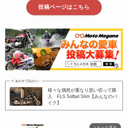
投稿ページはこちら
あわせて読みたい
様々な偶然が重なり思い切って購
入 FLS Softail Slim【みんなのバ
イク】
もっと見る
arrow_forward_ios