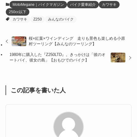
MotoMegane｜バイクマガジン
バイク愛車紹介
カワサキ
250cc以下
(27)
(41)
(4)
カワサキ
Z250
みんなのバイク
(32)
(36)
(8)
桜×紅葉×ワインディング 走りも景色も楽しめる小原
(47)
(16)
村ツーリング【みんなのツーリング】
(1)
(1)
1980年に購入した『Z250LTD』。きっかけは「彼のオ
ートバイ、彼女の島」【おもひでのバイク】
(1)
(55)
この記事を書いた人