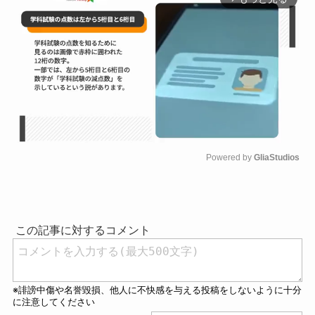
Powered by 
GliaStudios
M
u
t
e