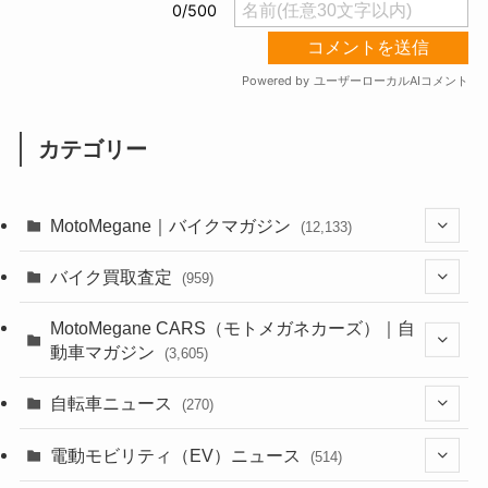
カテゴリー
MotoMegane｜バイクマガジン
(12,133)
(1,384)
バイク買取査定
(959)
(44)
(352)
MotoMegane CARS（モトメガネカーズ）｜自
動車マガジン
(3,605)
(1,242)
(1)
(256)
自転車ニュース
(270)
(638)
(306)
(604)
(185)
(54)
電動モビリティ（EV）ニュース
(514)
(118)
(6,956)
(252)