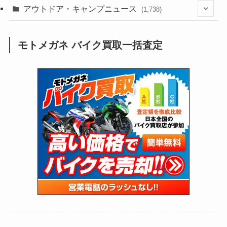
(188)
(211)
(132)
アウトドア・キャンプニュース
(38)
(1,226)
(60)
(249)
(2,473)
(1,738)
(249)
(25)
(92)
(28)
(39)
(148)
(302)
(821)
(1)
(3)
モトメガネ バイク買取一括査定
(137)
(2,744)
(171)
(24)
(64)
(31)
(1,141)
(12)
(66)
(249)
(8)
(73)
(126)
(118)
(300)
(16)
(16)
(51)
(23)
(166)
(16)
(1,605)
(170)
(27)
(62)
(167)
(25)
(131)
(415)
(34)
(141)
(23)
(147)
(24)
(4)
(171)
(38)
(85)
(5)
(16)
(255)
(33)
(13)
(47)
(274)
(131)
(21)
(98)
(12)
(6)
(34)
(204)
(19)
(15)
(61)
(13)
(171)
(17)
(63)
(47)
(35)
(12)
(59)
(109)
(5)
(60)
(38)
(5)
(41)
(16)
(6)
(22)
(65)
(18)
(30)
(3)
(12)
(21)
(61)
(6)
(20)