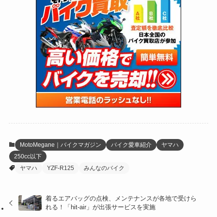
(170)
(27)
(62)
(167)
(25)
(131)
(415)
(34)
(141)
(23)
(147)
(24)
(4)
(171)
(38)
(85)
(5)
(16)
(255)
(33)
(13)
(47)
(274)
(131)
(21)
(98)
(12)
(6)
(34)
(204)
(19)
(15)
(61)
(13)
(171)
(17)
(64)
(47)
(35)
(12)
(59)
(109)
(5)
(60)
(38)
(5)
(41)
(16)
(6)
(22)
(65)
(18)
(30)
(3)
(12)
(21)
(61)
(6)
(20)
MotoMegane｜バイクマガジン
バイク愛車紹介
ヤマハ
250cc以下
(27)
(41)
(4)
ヤマハ
YZF-R125
みんなのバイク
(32)
(36)
(8)
着るエアバッグの点検、メンテナンスが各地で受けら
(47)
(16)
れる！「hit-air」が出張サービスを実施