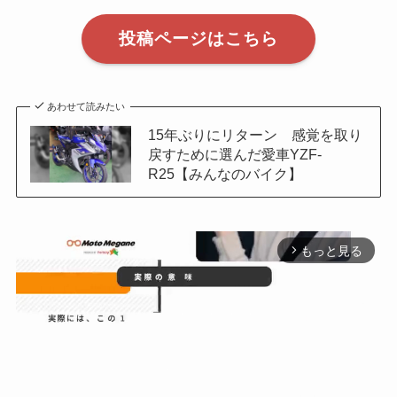
投稿ページはこちら
あわせて読みたい
15年ぶりにリターン 感覚を取り
戻すために選んだ愛車YZF-
R25【みんなのバイク】
もっと見る
arrow_forward_ios