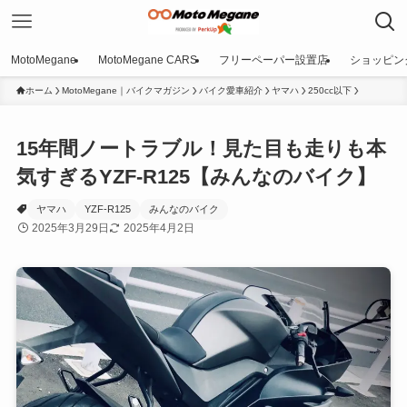
MotoMegane
MotoMegane CARS
フリーペーパー設置店
ショッピン
ホーム
MotoMegane｜バイクマガジン
バイク愛車紹介
ヤマハ
250cc以下
15年間ノートラブル！見た目も走りも本
気すぎるYZF-R125【みんなのバイク】
ヤマハ
YZF-R125
みんなのバイク
2025年3月29日
2025年4月2日