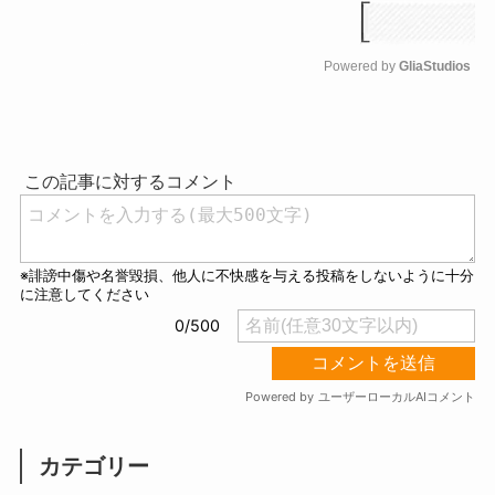
Powered by 
GliaStudios
M
u
t
e
カテゴリー