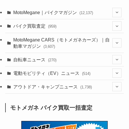
MotoMegane｜バイクマガジン
(12,137)
(1,385)
バイク買取査定
(959)
(44)
(352)
MotoMegane CARS（モトメガネカーズ）｜自
動車マガジン
(3,607)
(1,243)
(1)
(256)
自転車ニュース
(270)
(639)
(306)
(604)
(186)
(54)
電動モビリティ（EV）ニュース
(514)
(118)
(6,957)
(252)
(188)
(211)
(132)
アウトドア・キャンプニュース
(38)
(1,226)
(60)
(249)
(2,473)
(1,738)
(250)
(25)
(92)
(28)
(39)
(148)
(302)
(821)
(1)
(3)
モトメガネ バイク買取一括査定
(137)
(2,744)
(171)
(24)
(64)
(31)
(1,142)
(12)
(66)
(249)
(8)
(74)
(126)
(118)
(300)
(16)
(16)
(51)
(23)
(166)
(16)
(1,605)