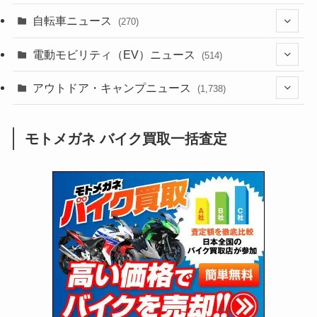
(1)
(256)
自転車ニュース
(270)
(639)
(306)
(604)
(186)
(54)
電動モビリティ（EV）ニュース
(514)
(118)
(6,957)
(252)
(188)
(211)
(132)
アウトドア・キャンプニュース
(38)
(1,226)
(60)
(249)
(2,473)
(1,738)
(250)
(25)
(92)
(28)
(39)
(148)
(302)
(821)
(1)
(3)
モトメガネ バイク買取一括査定
(137)
(2,744)
(171)
(24)
(64)
(31)
(1,142)
(12)
(66)
(249)
(8)
(74)
(126)
(118)
(300)
(16)
(16)
(51)
(23)
(166)
(16)
(1,605)
(170)
(27)
(62)
(167)
(25)
(131)
(415)
(34)
(141)
(23)
(147)
(24)
(4)
(171)
(38)
(85)
(5)
(16)
(255)
(33)
(13)
(47)
(274)
(131)
(21)
(98)
(12)
(6)
(34)
(204)
(19)
(15)
(61)
(13)
(171)
(17)
(64)
(47)
(35)
(12)