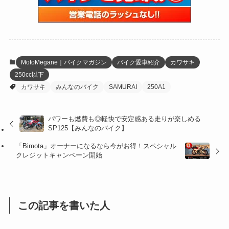
(59)
(109)
(5)
(60)
(38)
(5)
(41)
(16)
(6)
(22)
(65)
(18)
(30)
(3)
(12)
(21)
(61)
(6)
(20)
MotoMegane｜バイクマガジン
バイク愛車紹介
カワサキ
250cc以下
(27)
(41)
(4)
カワサキ
みんなのバイク
SAMURAI
250A1
(32)
(36)
(8)
パワーも燃費も◎軽快で安定感ある走りが楽しめる
(47)
(16)
SP125【みんなのバイク】
(1)
(1)
「Bimota」オーナーになるなら今がお得！スペシャル
クレジットキャンペーン開始
(1)
(55)
この記事を書いた人