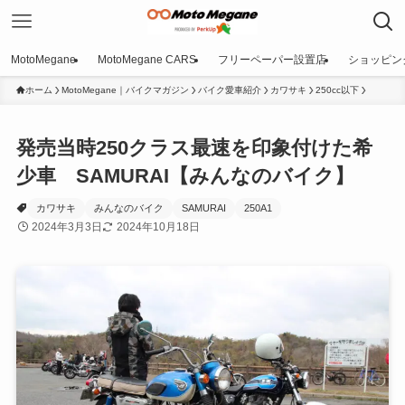
MotoMegane
MotoMegane CARS
フリーペーパー設置店
ショッピン
ホーム
MotoMegane｜バイクマガジン
バイク愛車紹介
カワサキ
250cc以下
発売当時250クラス最速を印象付けた希
少車 SAMURAI【みんなのバイク】
カワサキ
みんなのバイク
SAMURAI
250A1
2024年3月3日
2024年10月18日