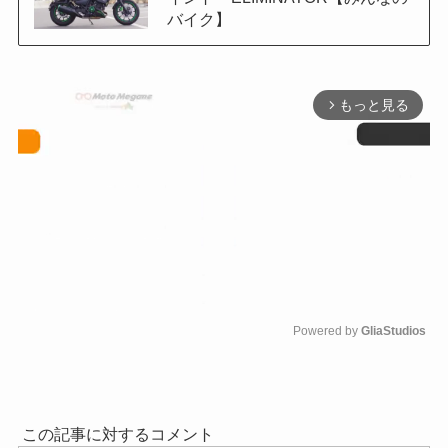
バイク】
もっと見る
arrow_forward_ios
Powered by 
GliaStudios
M
u
t
e