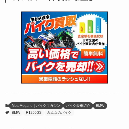
(171)
(24)
(64)
(31)
(1,141)
(12)
(66)
(249)
(8)
(73)
(126)
(118)
(300)
(16)
(16)
(51)
(23)
(166)
(16)
(1,605)
(170)
(27)
(62)
(167)
(25)
(131)
(415)
(34)
(141)
(23)
(147)
(24)
(4)
(171)
(38)
(85)
(5)
(16)
(255)
(33)
(13)
(47)
(274)
(131)
(21)
(98)
(12)
(6)
(34)
(204)
(19)
(15)
(61)
(13)
(171)
(17)
(63)
(47)
(35)
(12)
(59)
(109)
(5)
(60)
(38)
(5)
(41)
(16)
(6)
(22)
(65)
(18)
(30)
(3)
(12)
(21)
(61)
(6)
(20)
MotoMegane｜バイクマガジン
バイク愛車紹介
BMW
BMW
R1250GS
みんなのバイク
(27)
(41)
(4)
(32)
(36)
(8)