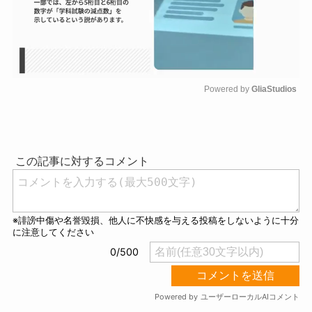
Powered by 
GliaStudios
M
u
t
e