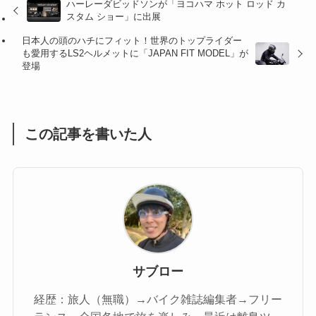
ハーレーダビッドソンが「ヨコハマ ホット ロッド カ
スタム ショー」に出展
(47)
(16)
日本人の頭のハチにフィット！世界のトップライダー
(1)
(1)
も愛用するLS2ヘルメットに「JAPAN FIT MODEL」が
登場
(1)
(55)
この記事を書いた人
サブロー
経歴：旅人（無職）→バイク雑誌編集者→フリー