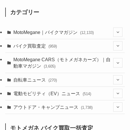
カテゴリー
MotoMegane｜バイクマガジン
(12,133)
(1,384)
バイク買取査定
(959)
(44)
(352)
MotoMegane CARS（モトメガネカーズ）｜自
動車マガジン
(3,605)
(1,242)
(1)
(256)
自転車ニュース
(270)
(638)
(306)
(604)
(185)
(54)
電動モビリティ（EV）ニュース
(514)
(118)
(6,956)
(252)
(188)
(211)
(132)
アウトドア・キャンプニュース
(38)
(1,226)
(60)
(249)
(2,473)
(1,738)
(249)
(25)
(92)
(28)
(39)
(148)
(302)
(821)
(1)
(3)
モトメガネ バイク買取一括査定
(137)
(2,744)