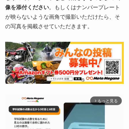
像を添付ください
。もしくはナンバープレート
が映らないような画角で撮影いただけたら、そ
の写真を掲載させていただきます。
もっと見る
arrow_forward_ios