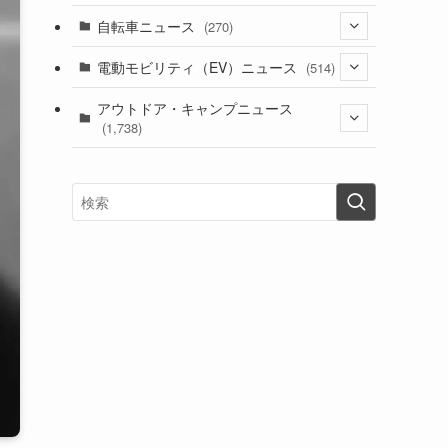
(1)
(256)
自転車ニュース
(270)
(637)
(306)
(604)
(185)
(54)
電動モビリティ（EV）ニュース
(514)
(118)
(6,953)
(252)
(188)
(211)
(132)
アウトドア・キャンプニュース
(38)
(1,226)
(60)
(249)
(2,473)
(1,738)
(248)
(25)
(92)
(28)
(39)
(148)
(302)
(820)
(1)
(3)
(137)
(2,740)
(171)
(24)
(64)
(31)
(1,139)
(12)
(66)
(249)
(8)
(72)
(126)
(118)
(300)
(16)
(16)
(51)
(23)
(166)
(16)
(1,605)
(170)
(27)
(62)
(167)
(25)
(131)
(415)
(34)
(141)
(23)
(147)
(24)
(4)
(171)
(38)
(85)
(5)
(16)
(254)
(33)
(13)
(47)
(274)
(131)
(21)
(98)
(12)
(6)
(34)
(204)
(19)
(15)
(61)
(13)
(171)
(17)
(63)
(47)
(35)
(12)
(59)
(109)
(5)
(60)
(38)
(5)
(41)
(16)