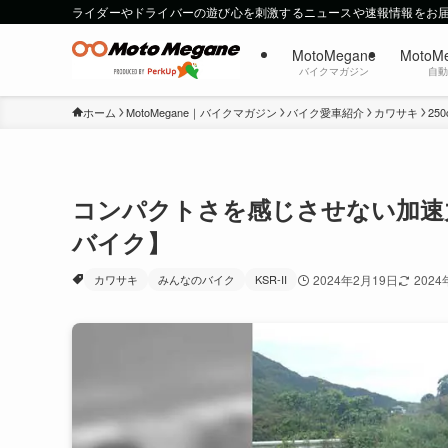
ライダーやドライバーの遊び心を刺激するニュースや速報情報をお
MotoMegane
MotoM
バイクマガジン
自
ホーム
MotoMegane｜バイクマガジン
バイク愛車紹介
カワサキ
25
コンパクトさを感じさせない加速
バイク】
カワサキ
みんなのバイク
KSR-II
2024年2月19日
2024