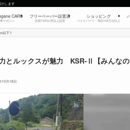
届けします
egane CARS
フリーペーパー設置店
ショッピング
動車マガジン
全国1000か所以上設置
バイクパーツ・用品100万点以上
0cc以下
力とルックスが魅力 KSR-Ⅱ【みんなの
年10月18日