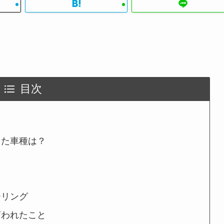
目次
した車種は？
ーリング
言われたこと