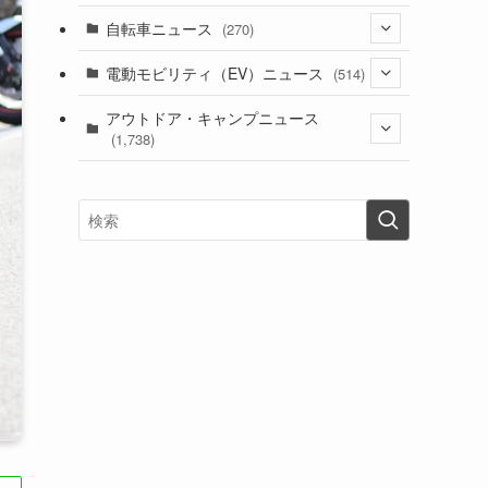
(1)
(256)
自転車ニュース
(270)
(638)
(306)
(604)
(185)
(54)
電動モビリティ（EV）ニュース
(514)
(118)
(6,957)
(252)
(188)
(211)
(132)
アウトドア・キャンプニュース
(38)
(1,226)
(60)
(249)
(2,473)
(1,738)
(249)
(25)
(92)
(28)
(39)
(148)
(302)
(821)
(1)
(3)
(137)
(2,744)
(171)
(24)
(64)
(31)
(1,141)
(12)
(66)
(249)
(8)
(73)
(126)
(118)
(300)
(16)
(16)
(51)
(23)
(166)
(16)
(1,605)
(170)
(27)
(62)
(167)
(25)
(131)
(415)
(34)
(141)
(23)
(147)
(24)
(4)
(171)
(38)
(85)
(5)
(16)
(255)
(33)
(13)
(47)
(274)
(131)
(21)
(98)
(12)
(6)
(34)
(204)
(19)
(15)
(61)
(13)
(171)
(17)
(63)
(47)
(35)
(12)
(59)
(109)
(5)
(60)
(38)
(5)
(41)
(16)