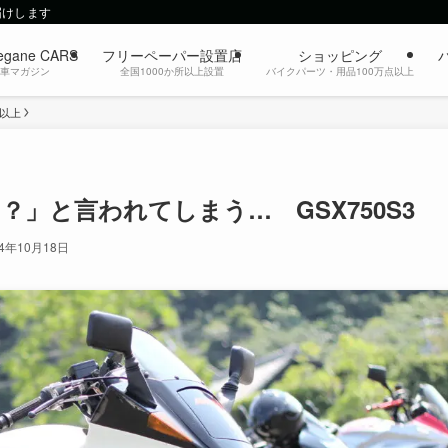
届けします
egane CARS
フリーペーパー設置店
ショッピング
動車マガジン
全国1000か所以上設置
バイクパーツ・用品100万点以上
c以上
？」と言われてしまう… GSX750S3
24年10月18日