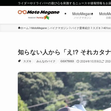
ライダーやドライバーの遊び心を刺激するニュースや速報情報をお
MotoMegane
MotoM
バイクマガジン
自
ホーム
MotoMegane｜バイクマガジン
バイク愛車紹介
スズキ
401c
知らない人から「え!? それカタナ
スズキ
みんなのバイク
GSX750S3
2024年10月9日
20