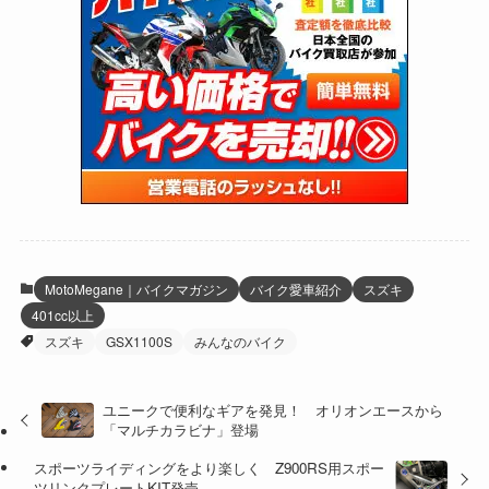
(24)
(4)
(171)
(38)
(85)
(5)
(16)
(254)
(33)
(13)
(47)
(274)
(131)
(21)
(98)
(12)
(6)
(34)
(204)
(19)
(15)
(61)
(13)
(171)
(17)
(63)
(47)
(35)
(12)
(59)
(109)
(5)
(60)
(38)
(5)
(41)
(16)
(6)
(22)
(65)
(18)
(30)
(3)
(12)
(21)
(61)
(6)
(20)
MotoMegane｜バイクマガジン
バイク愛車紹介
スズキ
401cc以上
(27)
(41)
(4)
スズキ
GSX1100S
みんなのバイク
(32)
(36)
(8)
ユニークで便利なギアを発見！ オリオンエースから
(47)
(16)
「マルチカラビナ」登場
(1)
(1)
スポーツライディングをより楽しく Z900RS用スポー
ツリンクプレートKIT発売