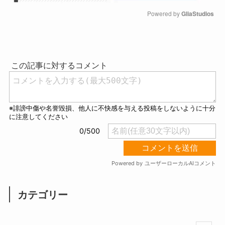
Powered by 
GliaStudios
M
u
t
e
カテゴリー