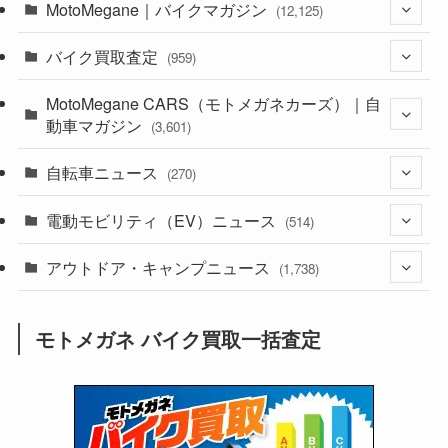
MotoMegane｜バイクマガジン
(12,125)
バイク買取査定
(1,382)
(959)
(44)
MotoMegane CARS（モトメガネカーズ）｜自
(352)
動車マガジン
(3,601)
(1,241)
(1)
自転車ニュース
(256)
(270)
(637)
(306)
(604)
(185)
電動モビリティ（EV）ニュース
(54)
(514)
(118)
(6,953)
(252)
(188)
(211)
アウトドア・キャンプニュース
(132)
(38)
(1,226)
(60)
(249)
(2,473)
(1,738)
(248)
(25)
(92)
(28)
(39)
(148)
(302)
(820)
(1)
(3)
モトメガネ バイク買取一括査定
(137)
(2,742)
(171)
(24)
(64)
(31)
(1,139)
(12)
(66)
(249)
(8)
(72)
(126)
(118)
(300)
(16)
(16)
(51)
(23)
(166)
(16)
(1,605)
(170)
(27)
(62)
(167)
(25)
(131)
(415)
(34)
(141)
(23)
(147)