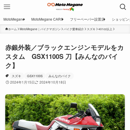
MotoMegane
MotoMegane CARS
フリーペーパー設置店
ショッピン
ホーム
MotoMegane｜バイクマガジン
バイク愛車紹介
スズキ
401cc以上
赤銀外装／ブラックエンジンモデルをカ
スタム GSX1100S 刀【みんなのバイ
ク】
スズキ
GSX1100S
みんなのバイク
2024年1月15日
2024年10月18日