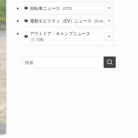
(1)
(256)
自転車ニュース
(270)
(637)
(306)
(604)
(185)
(54)
電動モビリティ（EV）ニュース
(514)
(118)
(6,953)
(252)
(188)
(211)
(132)
アウトドア・キャンプニュース
(38)
(1,226)
(60)
(249)
(2,473)
(1,738)
(248)
(25)
(92)
(28)
(39)
(148)
(302)
(820)
(1)
(3)
(137)
(2,741)
(171)
(24)
(64)
(31)
(1,139)
(12)
(66)
(249)
(8)
(72)
(126)
(118)
(300)
(16)
(16)
(51)
(23)
(166)
(16)
(1,605)
(170)
(27)
(62)
(167)
(25)
(131)
(415)
(34)
(141)
(23)
(147)
(24)
(4)
(171)
(38)
(85)
(5)
(16)
(254)
(33)
(13)
(47)
(274)
(131)
(21)
(98)
(12)
(6)
(34)
(204)
(19)
(15)
(61)
(13)
(171)
(17)
(63)
(47)
(35)
(12)
(59)
(109)
(5)
(60)
(38)
(5)
(41)
(16)