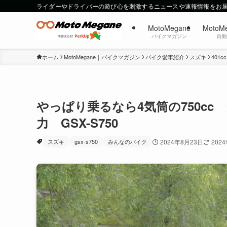
ライダーやドライバーの遊び心を刺激するニュースや速報情報をお
MotoMegane
MotoM
バイクマガジン
自
ホーム
MotoMegane｜バイクマガジン
バイク愛車紹介
スズキ
401c
やっぱり乗るなら4気筒の750c
力 GSX-S750
スズキ
gsx-s750
みんなのバイク
2024年8月23日
202