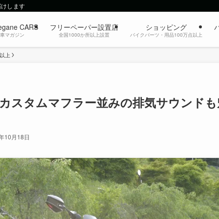
届けします
egane CARS
フリーペーパー設置店
ショッピング
動車マガジン
全国1000か所以上設置
バイクパーツ・用品100万点以上
c以上
c カスタムマフラー並みの排気サウンドも
4年10月18日