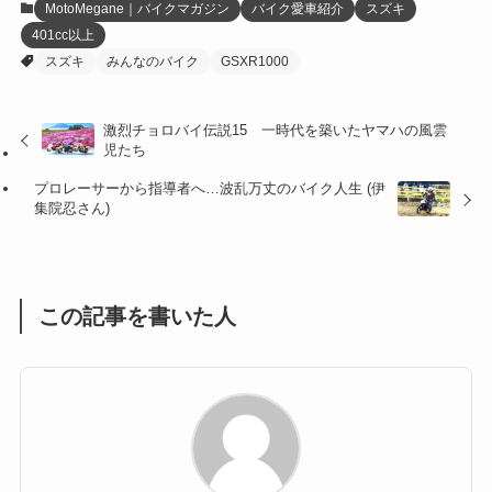
MotoMegane｜バイクマガジン
バイク愛車紹介
スズキ
401cc以上
(27)
(41)
(4)
スズキ
みんなのバイク
GSXR1000
(32)
(36)
(8)
激烈チョロバイ伝説15 一時代を築いたヤマハの風雲
(47)
(16)
児たち
(1)
(1)
プロレーサーから指導者へ…波乱万丈のバイク人生 (伊
集院忍さん)
(1)
(55)
この記事を書いた人