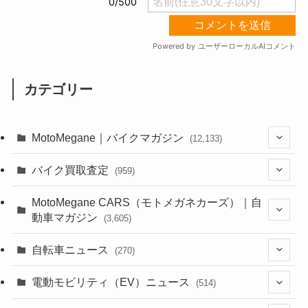
カテゴリー
MotoMegane｜バイクマガジン
(12,133)
(1,384)
バイク買取査定
(959)
(44)
(352)
MotoMegane CARS（モトメガネカーズ）｜自
動車マガジン
(3,605)
(1,242)
(1)
(256)
自転車ニュース
(270)
(638)
(306)
(604)
(185)
(54)
電動モビリティ（EV）ニュース
(514)
(118)
(6,956)
(252)
(188)