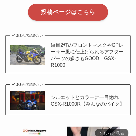
投稿ページはこちら
あわせて読みたい
縦目2灯のフロントマスクやGPレ
ーサー風に仕上げられるアフター
パーツの多さもGOOD GSX-
R1000
あわせて読みたい
シルエットとカラーに一目惚れ
GSX-R1000R【みんなのバイク】
もっと見る
arrow_forward_ios