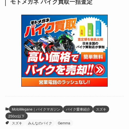
モトメガネ バイク買取一括査定
(137)
(2,744)
(171)
(24)
(64)
(31)
(1,142)
(12)
(66)
(249)
(8)
(74)
(126)
(118)
(300)
(16)
(16)
(51)
(23)
(166)
(16)
(1,605)
(170)
(27)
(62)
(167)
(25)
(131)
(415)
(34)
(141)
(23)
(147)
(24)
(4)
(171)
(38)
(85)
(5)
(16)
(255)
(33)
(13)
(47)
(274)
(131)
(21)
(98)
(12)
(6)
(34)
(204)
(19)
(15)
(61)
(13)
(171)
(17)
(64)
(47)
(35)
(12)
(59)
(109)
(5)
(60)
(38)
(5)
(41)
(16)
(6)
(22)
(65)
(18)
(30)
(3)
(12)
(21)
(61)
(6)
(20)
MotoMegane｜バイクマガジン
バイク愛車紹介
スズキ
250cc以下
(27)
(41)
(4)
スズキ
みんなのバイク
Gemma
(32)
(36)