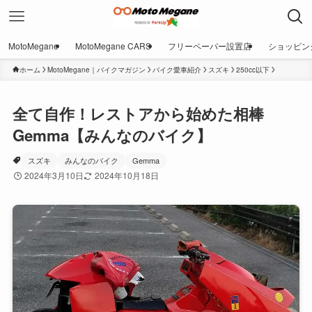
MotoMegane
MotoMegane CARS
フリーペーパー設置店
ショッピン
ホーム
MotoMegane｜バイクマガジン
バイク愛車紹介
スズキ
250cc以下
全て自作！レストアから始めた相棒
Gemma【みんなのバイク】
スズキ
みんなのバイク
Gemma
2024年3月10日
2024年10月18日