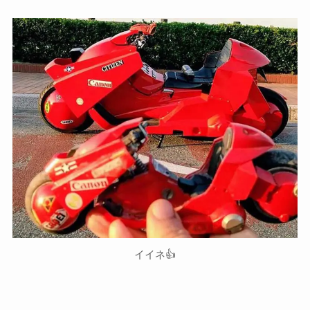
イイネ👍️