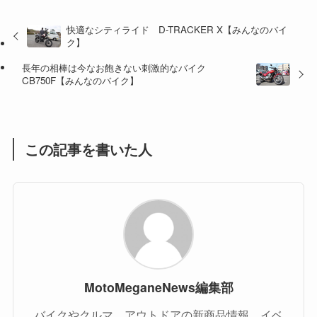
(8)
快適なシティライド D-TRACKER X【みんなのバイ
(47)
(16)
ク】
(1)
(1)
長年の相棒は今なお飽きない刺激的なバイク
CB750F【みんなのバイク】
(1)
(55)
この記事を書いた人
MotoMeganeNews編集部
バイクやクルマ、アウトドアの新商品情報、イベ