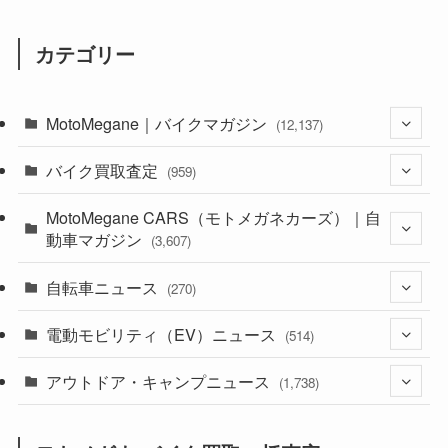
カテゴリー
MotoMegane｜バイクマガジン
(12,137)
バイク買取査定
(1,385)
(959)
(44)
MotoMegane CARS（モトメガネカーズ）｜自
(352)
動車マガジン
(3,607)
(1,243)
(1)
自転車ニュース
(256)
(270)
(639)
(306)
(604)
(186)
電動モビリティ（EV）ニュース
(54)
(514)
(118)
(6,957)
(252)
(188)
(211)
アウトドア・キャンプニュース
(132)
(38)
(1,226)
(60)
(249)
(2,473)
(1,738)
(250)
(25)
(92)
(28)
(39)
(148)
(302)
(821)
(1)
(3)