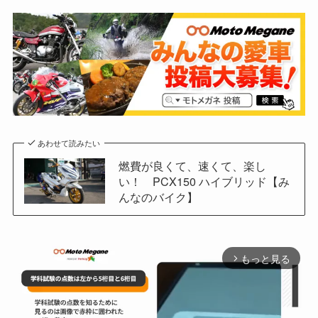
あわせて読みたい
燃費が良くて、速くて、楽し
い！ PCX150 ハイブリッド【み
んなのバイク】
もっと見る
arrow_forward_ios