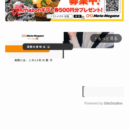
もっと見る
arrow_forward_ios
Powered by 
GliaStudios
M
u
t