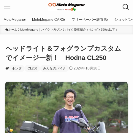
MotoMegane
MotoMegane CARS
フリーペーパー設置店
ショッピン
ホーム
MotoMegane｜バイクマガジン
バイク愛車紹介
ホンダ
250cc以下
ヘッドライト＆フォグランプカスタム
でイメージ一新！ Hodna CL250
2024年10月28日
ホンダ
CL250
みんなのバイク