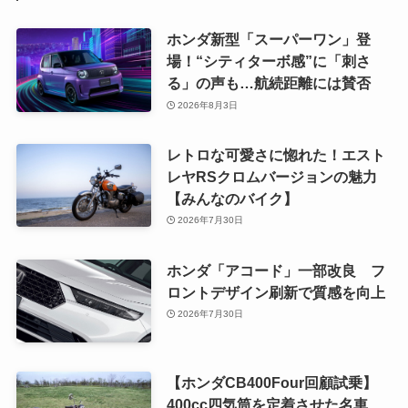
ホンダ新型「スーパーワン」登
場！“シティターボ感”に「刺さ
る」の声も…航続距離には賛否
2026年8月3日
レトロな可愛さに惚れた！エスト
レヤRSクロムバージョンの魅力
【みんなのバイク】
2026年7月30日
ホンダ「アコード」一部改良 フ
ロントデザイン刷新で質感を向上
2026年7月30日
【ホンダCB400Four回顧試乗】
400cc四気筒を定着させた名車