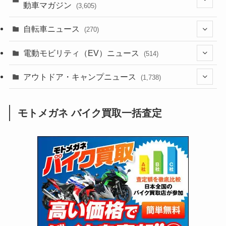
動車マガジン
(3,605)
(1,242)
(1)
(256)
自転車ニュース
(270)
(638)
(306)
(604)
(185)
(54)
電動モビリティ（EV）ニュース
(514)
(118)
(6,957)
(252)
(188)
(211)
(132)
アウトドア・キャンプニュース
(38)
(1,226)
(60)
(249)
(2,473)
(1,738)
(249)
(25)
(92)
(28)
(39)
(148)
(302)
(821)
(1)
(3)
モトメガネ バイク買取一括査定
(137)
(2,744)
(171)
(24)
(64)
(31)
(1,141)
(12)
(66)
(249)
(8)
(73)
(126)
(118)
(300)
(16)
(16)
(51)
(23)
(166)
(16)
(1,605)
(170)
(27)
(62)
(167)
(25)
(131)
(415)
(34)
(141)
(23)
(147)
(24)
(4)
(171)
(38)
(85)
(5)
(16)
(255)
(33)
(13)
(47)
(274)
(131)
(21)
(98)
(12)
(6)
(34)
(204)
(19)