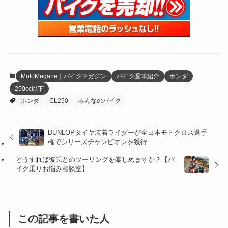
(15)
(61)
(13)
(171)
(17)
(63)
(47)
(35)
(12)
(59)
(109)
(5)
(60)
(38)
(5)
(41)
(16)
(6)
(22)
(65)
(18)
(30)
(3)
(12)
(21)
(61)
(6)
(20)
MotoMegane｜バイクマガジン
バイク愛車紹介
ホンダ
250cc以下
(27)
(41)
(4)
ホンダ
CL250
みんなのバイク
(32)
(36)
(8)
DUNLOPタイヤ装着ライダーが全日本モトクロス選手
(47)
(16)
権でシリーズチャンピオンを獲得
(1)
(1)
どうすれば彼氏とのツーリングを楽しめますか？【バ
イク乗りお悩み相談室】
(1)
(55)
この記事を書いた人