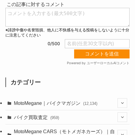
e
カテゴリー
MotoMegane｜バイクマガジン
(12,134)
(1,384)
バイク買取査定
(959)
(44)
(352)
MotoMegane CARS（モトメガネカーズ）｜自