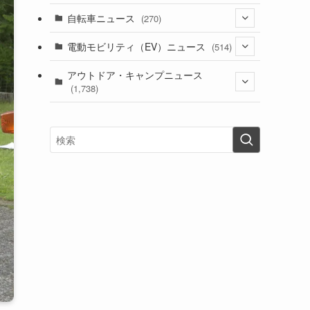
(1)
(256)
自転車ニュース
(270)
(637)
(306)
(604)
(185)
(54)
電動モビリティ（EV）ニュース
(514)
(118)
(6,953)
(252)
(188)
(211)
(132)
アウトドア・キャンプニュース
(38)
(1,226)
(60)
(249)
(2,473)
(1,738)
(248)
(25)
(92)
(28)
(39)
(148)
(302)
(820)
(1)
(3)
(137)
(2,742)
(171)
(24)
(64)
(31)
(1,139)
(12)
(66)
(249)
(8)
(72)
(126)
(118)
(300)
(16)
(16)
(51)
(23)
(166)
(16)
(1,605)
(170)
(27)
(62)
(167)
(25)
(131)
(415)
(34)
(141)
(23)
(147)
(24)
(4)
(171)
(38)
(85)
(5)
(16)
(254)
(33)
(13)
(47)
(274)
(131)
(21)
(98)
(12)
(6)
(34)
(204)
(19)
(15)
(61)
(13)
(171)
(17)
(63)
(47)
(35)
(12)
(59)
(109)
(5)
(60)
(38)
(5)
(41)
(16)