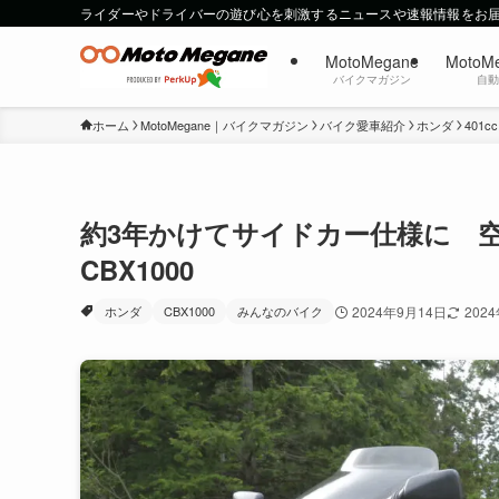
ライダーやドライバーの遊び心を刺激するニュースや速報情報をお
MotoMegane
MotoM
バイクマガジン
自
ホーム
MotoMegane｜バイクマガジン
バイク愛車紹介
ホンダ
401c
約3年かけてサイドカー仕様に 
CBX1000
ホンダ
CBX1000
みんなのバイク
2024年9月14日
202