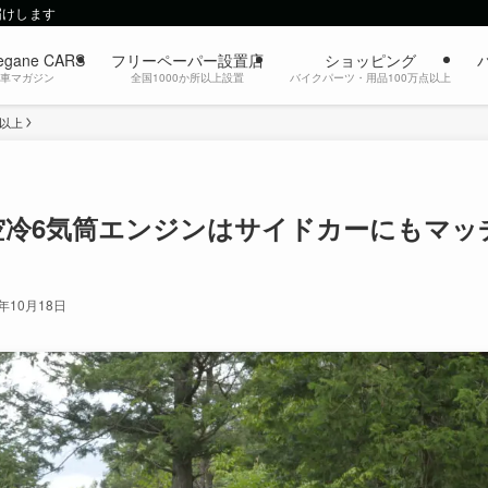
届けします
egane CARS
フリーペーパー設置店
ショッピング
動車マガジン
全国1000か所以上設置
バイクパーツ・用品100万点以上
c以上
空冷6気筒エンジンはサイドカーにもマッ
4年10月18日