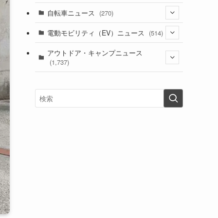
(1)
(256)
自転車ニュース
(270)
(637)
(306)
(604)
(184)
(54)
電動モビリティ（EV）ニュース
(514)
(118)
(6,953)
(251)
(188)
(211)
(132)
アウトドア・キャンプニュース
(38)
(1,226)
(60)
(249)
(2,473)
(1,737)
(248)
(25)
(92)
(28)
(39)
(148)
(302)
(820)
(1)
(3)
(137)
(2,734)
(171)
(24)
(64)
(31)
(1,138)
(12)
(66)
(249)
(8)
(72)
(126)
(118)
(300)
(16)
(16)
(51)
(23)
(166)
(16)
(1,604)
(170)
(27)
(62)
(167)
(25)
(131)
(415)
(34)
(141)
(23)
(147)
(24)
(4)
(171)
(38)
(85)
(5)
(16)
(254)
(33)
(13)
(46)
(274)
(131)
(21)
(98)
(12)
(6)
(34)
(204)
(19)
(15)
(61)
(13)
(171)
(17)
(63)
(47)
(35)
(12)
(59)
(109)
(5)
(60)
(38)
(5)
(41)
(16)