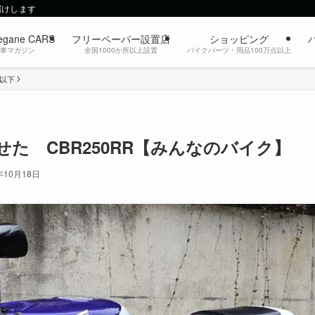
届けします
egane CARS
フリーペーパー設置店
ショッピング
動車マガジン
全国1000か所以上設置
バイクパーツ・用品100万点以上
c以下
た CBR250RR【みんなのバイク】
年10月18日