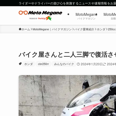
ライダーやドライバーの遊び心を刺激するニュースや速報情報をお
MotoMegane
MotoM
バイクマガジン
自
ホーム
MotoMegane｜バイクマガジン
バイク愛車紹介
ホンダ
250c
バイク屋さんと二人三脚で復活させ
ホンダ
cbr250rr
みんなのバイク
2024年1月20日
2024