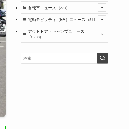
(1)
(256)
自転車ニュース
(270)
(637)
(306)
(604)
(185)
(54)
電動モビリティ（EV）ニュース
(514)
(118)
(6,953)
(252)
(188)
(211)
(132)
アウトドア・キャンプニュース
(38)
(1,226)
(60)
(249)
(2,473)
(1,738)
(248)
(25)
(92)
(28)
(39)
(148)
(302)
(820)
(1)
(3)
(137)
(2,740)
(171)
(24)
(64)
(31)
(1,139)
(12)
(66)
(249)
(8)
(72)
(126)
(118)
(300)
(16)
(16)
(51)
(23)
(166)
(16)
(1,605)
(170)
(27)
(62)
(167)
(25)
(131)
(415)
(34)
(141)
(23)
(147)
(24)
(4)
(171)
(38)
(85)
(5)
(16)
(254)
(33)
(13)
(47)
(274)
(131)
(21)
(98)
(12)
(6)
(34)
(204)
(19)
(15)
(61)
(13)
(171)
(17)
(63)
(47)
(35)
(12)
(59)
(109)
(5)
(60)
(38)
(5)
(41)
(16)