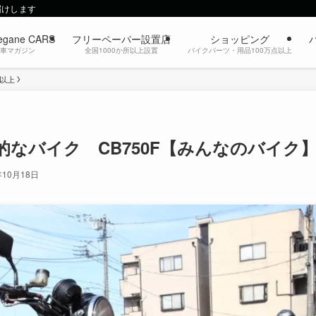
届けします
egane CARS
フリーペーパー設置店
ショッピング
動車マガジン
全国1000か所以上設置
バイクパーツ・用品100万点以上
c以上
なバイク CB750F【みんなのバイク
年10月18日