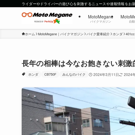
ライダーやドライバーの遊び心を刺激するニュースや速報情報をお
MotoMegane
MotoM
バイクマガジン
自
ホーム
MotoMegane｜バイクマガジン
バイク愛車紹介
ホンダ
401c
長年の相棒は今なお飽きない刺激的
ホンダ
CB750F
みんなのバイク
2024年3月11日
2024