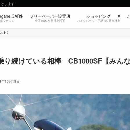
届けします
egane CARS
フリーペーパー設置店
ショッピング
動車マガジン
全国1000か所以上設置
バイクパーツ・用品100万点以上
c以上
り続けている相棒 CB1000SF【みん
24年10月18日