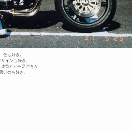
色も好き。
デザインも好き。
人体型だから足付きが
悪いのも好き。