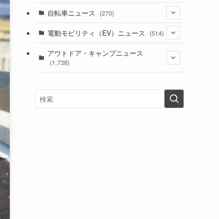
(1)
(256)
自転車ニュース
(270)
(638)
(306)
(604)
(185)
(54)
電動モビリティ（EV）ニュース
(514)
(118)
(6,956)
(252)
(188)
(211)
(132)
アウトドア・キャンプニュース
(38)
(1,226)
(60)
(249)
(2,473)
(1,738)
(249)
(25)
(92)
(28)
(39)
(148)
(302)
(821)
(1)
(3)
(137)
(2,744)
(171)
(24)
(64)
(31)
(1,141)
(12)
(66)
(249)
(8)
(73)
(126)
(118)
(300)
(16)
(16)
(51)
(23)
(166)
(16)
(1,605)
(170)
(27)
(62)
(167)
(25)
(131)
(415)
(34)
(141)
(23)
(147)
(24)
(4)
(171)
(38)
(85)
(5)
(16)
(255)
(33)
(13)
(47)
(274)
(131)
(21)
(98)
(12)
(6)
(34)
(204)
(19)
(15)
(61)
(13)
(171)
(17)
(63)
(47)
(35)
(12)
(59)
(109)
(5)
(60)
(38)
(5)
(41)
(16)