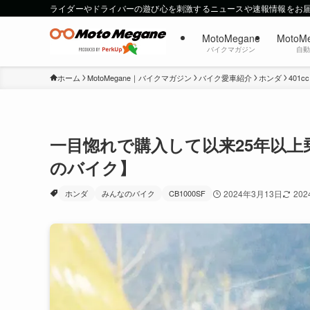
ライダーやドライバーの遊び心を刺激するニュースや速報情報をお
MotoMegane
MotoM
バイクマガジン
自
ホーム
MotoMegane｜バイクマガジン
バイク愛車紹介
ホンダ
401c
一目惚れで購入して以来25年以上乗
のバイク】
ホンダ
みんなのバイク
CB1000SF
2024年3月13日
20