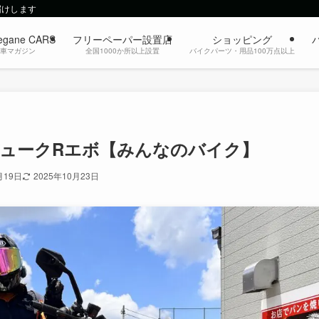
届けします
egane CARS
フリーペーパー設置店
ショッピング
動車マガジン
全国1000か所以上設置
バイクパーツ・用品100万点以上
ーデュークRエボ【みんなのバイク】
月19日
2025年10月23日