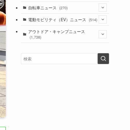
(1)
(256)
自転車ニュース
(270)
(637)
(306)
(604)
(185)
(54)
電動モビリティ（EV）ニュース
(514)
(118)
(6,953)
(252)
(188)
(211)
(132)
アウトドア・キャンプニュース
(38)
(1,226)
(60)
(249)
(2,473)
(1,738)
(248)
(25)
(92)
(28)
(39)
(148)
(302)
(820)
(1)
(3)
(137)
(2,742)
(171)
(24)
(64)
(31)
(1,139)
(12)
(66)
(249)
(8)
(72)
(126)
(118)
(300)
(16)
(16)
(51)
(23)
(166)
(16)
(1,605)
(170)
(27)
(62)
(167)
(25)
(131)
(415)
(34)
(141)
(23)
(147)
(24)
(4)
(171)
(38)
(85)
(5)
(16)
(254)
(33)
(13)
(47)
(274)
(131)
(21)
(98)
(12)
(6)
(34)
(204)
(19)
(15)
(61)
(13)
(171)
(17)
(63)
(47)
(35)
(12)
(59)
(109)
(5)
(60)
(38)
(5)
(41)
(16)