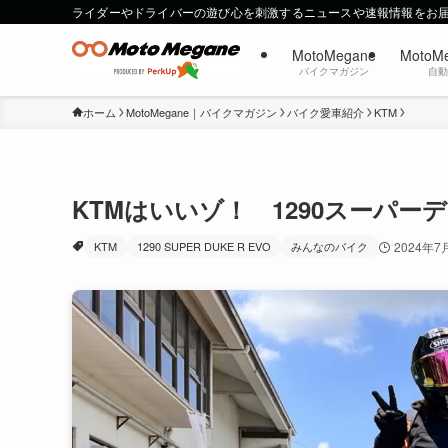
ライダーやドライバーの遊び心を刺激するニュースや速報情報をお
MotoMegane
MotoM
バイクマガジン
自
ホーム
MotoMegane｜バイクマガジン
バイク愛車紹介
KTM
KTMはいいゾ！ 1290スーパ
KTM
1290 SUPER DUKE R EVO
みんなのバイク
2024年7