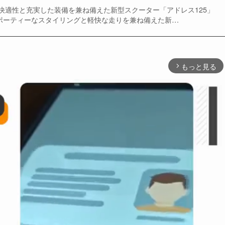
快適性と充実した装備を兼ね備えた新型スクーター「アドレス125」
り、 スポーティーなスタイリングと軽快な走りを兼ね備えた新…
もっと見る
arrow_forward_ios