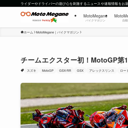
ライダーやドライバーの遊び心を刺激するニュースや速報情報をお
MotoMegane
MotoM
バイクマガジン
自
ホーム
MotoMegane｜バイクマガジン
チームエクスター初！MotoGP第
スズキ
MotoGP
GSX-RR
GSX
アレックスリンス
ロー