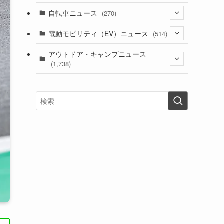
(1)
(256)
自転車ニュース
(270)
(637)
(306)
(604)
(185)
(54)
電動モビリティ（EV）ニュース
(514)
(118)
(6,953)
(251)
(188)
(211)
(132)
アウトドア・キャンプニュース
(38)
(1,226)
(60)
(249)
(2,473)
(1,738)
(248)
(25)
(92)
(28)
(39)
(148)
(302)
(820)
(1)
(3)
(137)
(2,739)
(171)
(24)
(64)
(31)
(1,139)
(12)
(66)
(249)
(8)
(72)
(126)
(118)
(300)
(16)
(16)
(51)
(23)
(166)
(16)
(1,605)
(170)
(27)
(62)
(167)
(25)
(131)
(415)
(34)
(141)
(23)
(147)
(24)
(4)
(171)
(38)
(85)
(5)
(16)
(254)
(33)
(13)
(46)
(274)
(131)
(21)
(98)
(12)
(6)
(34)
(204)
(19)
(15)
(61)
(13)
(171)
(17)
(63)
(47)
(35)
(12)
(59)
(109)
(5)
(60)
(38)
(5)
(41)
(16)