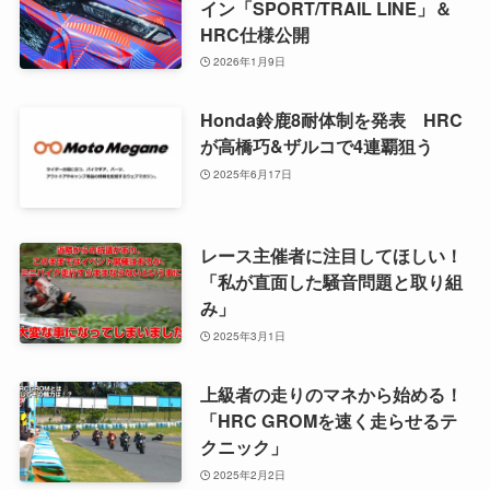
イン「SPORT/TRAIL LINE」＆
HRC仕様公開
2026年1月9日
Honda鈴鹿8耐体制を発表 HRC
が高橋巧&ザルコで4連覇狙う
2025年6月17日
レース主催者に注目してほしい！
「私が直面した騒音問題と取り組
み」
2025年3月1日
上級者の走りのマネから始める！
「HRC GROMを速く走らせるテ
クニック」
2025年2月2日