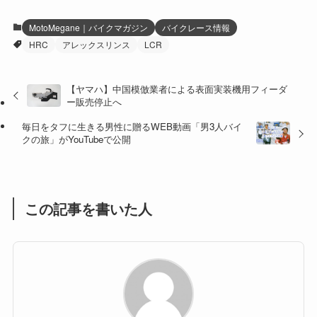
(12)
(21)
(61)
(6)
(20)
MotoMegane｜バイクマガジン
バイクレース情報
HRC
アレックスリンス
LCR
(27)
(41)
(4)
(32)
(36)
(8)
【ヤマハ】中国模倣業者による表面実装機用フィーダ
ー販売停止へ
(47)
(16)
毎日をタフに生きる男性に贈るWEB動画「男3人バイ
(1)
(1)
クの旅」がYouTubeで公開
(1)
(55)
この記事を書いた人