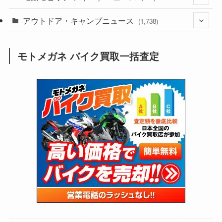
(188)
(211)
アウトドア・キャンプニュース
(132)
(38)
(1,226)
(60)
(249)
(2,473)
(1,738)
(249)
(25)
(92)
(28)
(39)
(148)
(302)
(821)
(1)
(3)
モトメガネ バイク買取一括査定
(137)
(2,744)
(171)
(24)
(64)
(31)
(1,141)
(12)
(66)
(249)
(8)
(73)
(126)
(118)
(300)
(16)
(16)
(51)
(23)
(166)
(16)
(1,605)
(170)
(27)
(62)
(167)
(25)
(131)
(415)
(34)
(141)
(23)
(147)
(24)
(4)
(171)
(38)
(85)
(5)
(16)
(255)
(33)
(13)
(47)
(274)
(131)
(21)
(98)
(12)
(6)
(34)
(204)
(19)
(15)
(61)
(13)
(171)
(17)
(63)
(47)
(35)
(12)
(59)
(109)
(5)
(60)
(38)
(5)
(41)
(16)
(6)
(22)
(65)
(18)
(30)
(3)