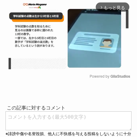
もっと見る
arrow_forward_ios
Powered by 
GliaStudios
M
u
t
e