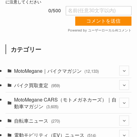
カテゴリー
MotoMegane｜バイクマガジン
(12,133)
バイク買取査定
(1,384)
(959)
(44)
MotoMegane CARS（モトメガネカーズ）｜自
(352)
動車マガジン
(3,605)
(1,242)
(1)
自転車ニュース
(256)
(270)
(638)
(306)
(604)
(185)
電動モビリティ（EV）ニュース
(54)
(514)
(118)
(6,956)
(252)